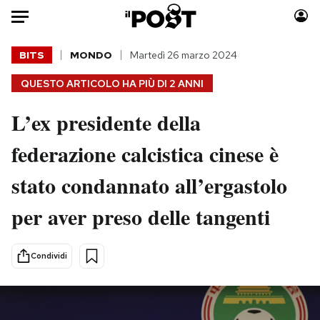
Auto
BITS
MONDO
Martedì 26 marzo 2024
QUESTO ARTICOLO HA PIÙ DI
2 ANNI
HOME
L’ex presidente della
Italia
Moda
Mondo
Libri
federazione calcistica cinese è
Politica
Consumismi
stato condannato all’ergastolo
Tecnologia
Storie/Idee
Internet
Ok Boomer!
per aver preso delle tangenti
Scienza
Media
Cultura
Europa
Condividi
Economia
Altrecose
Sport
Mondiali calcio 2026