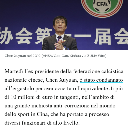
PODCAST
NEWSLETTER
I MIEI PREFERITI
Chen Xuyuan nel 2019 (ANSA/Cao Can/Xinhua via ZUMA Wire)
SHOP
Martedì l’ex presidente della federazione calcistica
nazionale cinese, Chen Xuyuan,
è stato condannato
CALENDARIO
all’ergastolo per aver accettato l’equivalente di più
di 10 milioni di euro in tangenti, nell’ambito di
una grande inchiesta anti-corruzione nel mondo
AREA PERSONALE
dello sport in Cina, che ha portato a processo
Area Personale
diversi funzionari di alto livello.
Newsletter