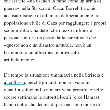
che Israele «sta usando la fame come un’arma di
Notifiche mobile
guerra» nella Striscia di Gaza. Borrell ha cioè
Regala il Post
accusato Israele di affamare deliberatamente la
Hai bisogno di aiuto?
popolazione civile di Gaza per raggiungere i propri
Esci
scopi militari: ha detto che mezzo milione di
persone sono «a un passo dalla carestia» e che
«questo non è un disastro naturale, non è un
terremoto o un’alluvione, è provocato
artificialmente».
Da tempo la situazione umanitaria nella Striscia è
al collasso
, perché gli aiuti non arrivano in
quantità sufficienti o non arrivano proprio, e nelle
scorse settimane le autorità locali (cioè Hamas)
hanno detto che decine di persone sono morte di