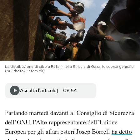
PODCAST
NEWSLETTER
I MIEI PREFERITI
La distribuzione di cibo a Rafah, nella Striscia di Gaza, lo scorso gennaio
(AP Photo/Hatem Ali)
SHOP
Ascolta l'articolo
08:54
CALENDARIO
Parlando martedì davanti al Consiglio di Sicurezza
AREA PERSONALE
dell’ONU, l’Alto rappresentante dell’Unione
Area Personale
Europea per gli affari esteri Josep Borrell
ha detto
Newsletter