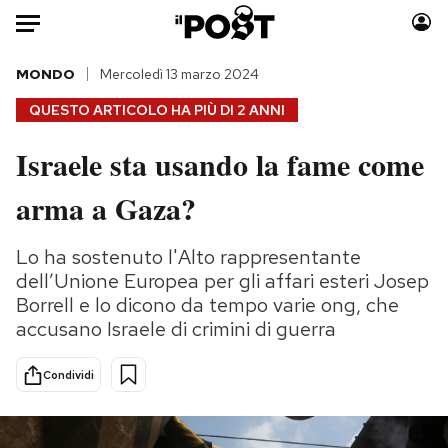
Auto
MONDO
Mercoledì 13 marzo 2024
QUESTO ARTICOLO HA PIÙ DI
2 ANNI
HOME
Israele sta usando la fame come
Italia
Moda
arma a Gaza?
Mondo
Libri
Politica
Consumismi
Lo ha sostenuto l'Alto rappresentante
Tecnologia
Storie/Idee
dell’Unione Europea per gli affari esteri Josep
Internet
Ok Boomer!
Borrell e lo dicono da tempo varie ong, che
Scienza
Media
accusano Israele di crimini di guerra
Cultura
Europa
Economia
Altrecose
Condividi
Sport
Mondiali calcio 2026