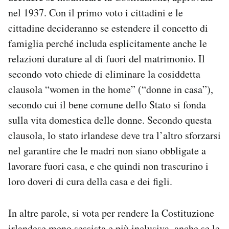
Notifiche mobile
nel 1937. Con il primo voto i cittadini e le
Regala il Post
cittadine decideranno se estendere il concetto di
Hai bisogno di aiuto?
famiglia perché includa esplicitamente anche le
Esci
relazioni durature al di fuori del matrimonio. Il
secondo voto chiede di eliminare la cosiddetta
clausola “women in the home” (“donne in casa”),
secondo cui il bene comune dello Stato si fonda
sulla vita domestica delle donne. Secondo questa
clausola, lo stato irlandese deve tra l’altro sforzarsi
nel garantire che le madri non siano obbligate a
lavorare fuori casa, e che quindi non trascurino i
loro doveri di cura della casa e dei figli.
In altre parole, si vota per rendere la Costituzione
irlandese meno sessista e più inclusiva, anche se le