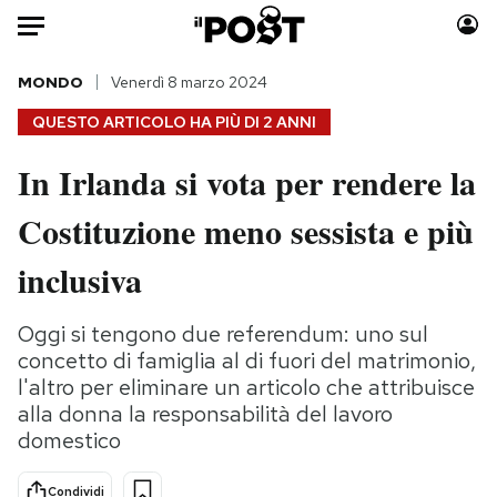
Auto
MONDO
Venerdì 8 marzo 2024
QUESTO ARTICOLO HA PIÙ DI
2 ANNI
HOME
In Irlanda si vota per rendere la
Italia
Moda
Costituzione meno sessista e più
Mondo
Libri
Politica
Consumismi
inclusiva
Tecnologia
Storie/Idee
Internet
Ok Boomer!
Oggi si tengono due referendum: uno sul
Scienza
Media
concetto di famiglia al di fuori del matrimonio,
Cultura
Europa
l'altro per eliminare un articolo che attribuisce
alla donna la responsabilità del lavoro
Economia
Altrecose
domestico
Sport
Mondiali calcio 2026
Condividi