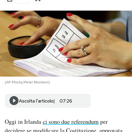
PODCAST
NEWSLETTER
I MIEI PREFERITI
SHOP
(AP Photo/Peter Morrison)
CALENDARIO
Ascolta l'articolo
07:26
AREA PERSONALE
Oggi in Irlanda
ci sono due referendum
per
Area Personale
Newsletter
decidere se modificare la Costituzione, approvata