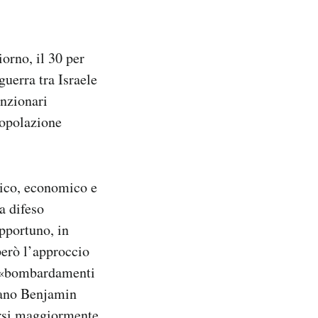
orno, il 30 per
guerra tra Israele
unzionari
popolazione
itico, economico e
a difeso
opportuno, in
però l’approccio
i «bombardamenti
liano Benjamin
arsi maggiormente