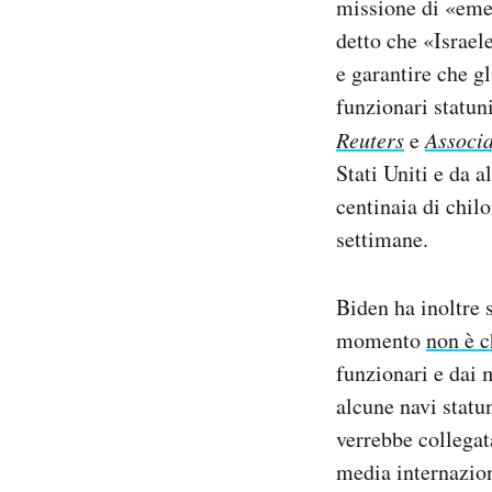
missione di «emer
detto che «Israele
e garantire che g
funzionari statuni
Reuters
e
Associa
Stati Uniti e da a
centinaia di chil
settimane.
Biden ha inoltre 
momento
non è c
funzionari e dai 
alcune navi statu
verrebbe collegat
media internazion