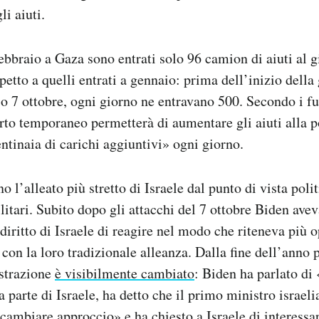
i aiuti.
ebbraio a Gaza sono entrati solo 96 camion di aiuti al gi
etto a quelli entrati a gennaio: prima dell’inizio della 
o 7 ottobre, ogni giorno ne entravano 500. Secondo i f
porto temporaneo permetterà di aumentare gli aiuti alla 
entinaia di carichi aggiuntivi» ogni giorno.
no l’alleato più stretto di Israele dal punto di vista pol
litari. Subito dopo gli attacchi del 7 ottobre Biden avev
diritto di Israele di reagire nel modo che riteneva più 
con la loro tradizionale alleanza. Dalla fine dell’anno 
strazione
è visibilmente cambiato
: Biden ha parlato d
a parte di Israele, ha detto che il primo ministro israe
cambiare approccio» e ha chiesto a Israele di interess