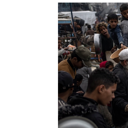
PODCAST
NEWSLETTER
I MIEI PREFERITI
SHOP
CALENDARIO
AREA PERSONALE
Area Personale
Newsletter