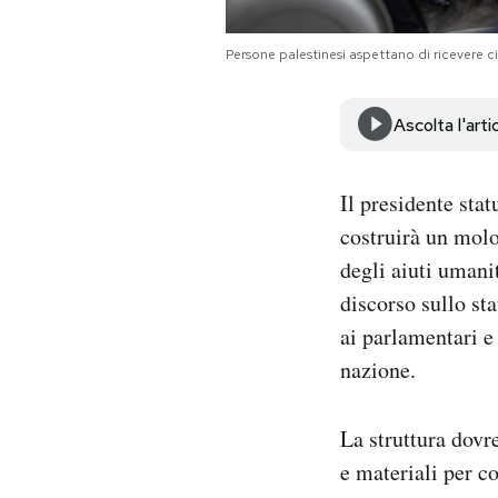
Notifiche mobile
Regala il Post
Persone palestinesi aspettano di ricevere c
Hai bisogno di aiuto?
Esci
Ascolta l'arti
Il presidente sta
costruirà un molo
degli aiuti umani
discorso sullo st
ai parlamentari e 
nazione.
La struttura dovr
e materiali per c