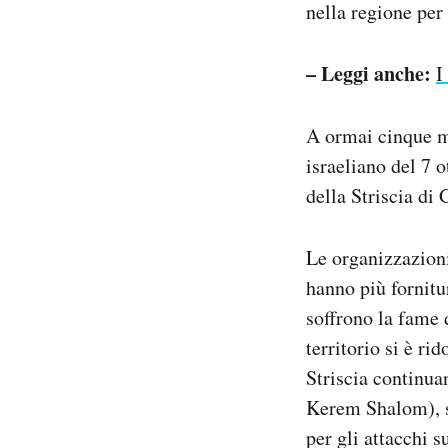
nella regione per 
– Leggi anche:
I
A ormai cinque me
israeliano del 7 o
della Striscia di
Le organizzazioni
hanno più fornitu
soffrono la fame 
territorio si è ri
Striscia continuan
Kerem Shalom), si
per gli attacchi 