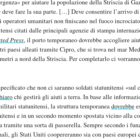
genza» per aiutare la popolazione della Striscia di Ga
 deve fare la sua parte. […] Deve consentire l’arrivo di
li operatori umanitari non finiscano nel fuoco incrocia
tensi citati dalle principali agenzie di stampa internazio
ted Press
, il porto temporaneo dovrebbe accogliere aiut
ltri paesi alleati tramite Cipro, che si trova nel mar M
ometri a nord della Striscia. Per completarlo ci vorrann
specificato che non ci saranno soldati statunitensi «sul
hiaro
chi gestirà gli aiuti a terra. In base alle informazi
militari statunitensi, la struttura temporanea
dovrebbe
es
nitensi e in un secondo momento spostata vicino alla cos
a tramite una sorta di passerella. Sempre secondo i funz
ali, gli Stati Uniti coopereranno sia con paesi europei 