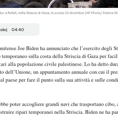
ibo a Rafah, nella Striscia di Gaza, lo scorso 23 dicembre (AP Photo/ Fatima Shb
colo
04:40
tunitense Joe Biden ha annunciato che l’esercito degli St
 temporaneo sulla costa della Striscia di Gaza per facil
tari alla popolazione civile palestinese. Lo ha detto dur
ato dell’Unione, un appuntamento annuale con cui il pres
al paese per fare il punto sulla sua attività e sulle cond
ebbe poter accogliere grandi navi che trasportano cibo,
ostruire ripari temporanei nella Striscia. Biden ne ha p