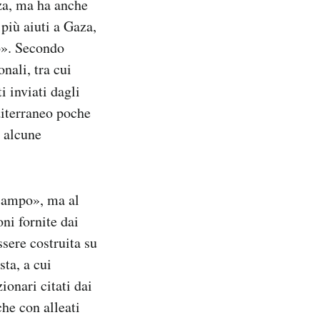
za, ma ha anche
 più aiuti a Gaza,
to». Secondo
nali, tra cui
i inviati dagli
editerraneo poche
o alcune
 campo», ma al
oni fornite dai
sere costruita su
ta, a cui
ionari citati dai
che con alleati