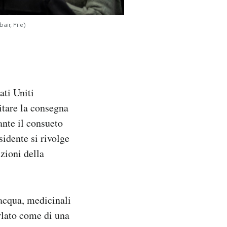
air, File)
ati Uniti
itare la consegna
ante il consueto
idente si rivolge
izioni della
 acqua, medicinali
arlato come di una