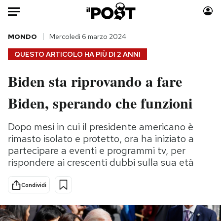
Auto
MONDO
Mercoledì 6 marzo 2024
QUESTO ARTICOLO HA PIÙ DI
2 ANNI
HOME
Biden sta riprovando a fare
Italia
Moda
Biden, sperando che funzioni
Mondo
Libri
Politica
Consumismi
Dopo mesi in cui il presidente americano è
Tecnologia
Storie/Idee
rimasto isolato e protetto, ora ha iniziato a
Internet
Ok Boomer!
partecipare a eventi e programmi tv, per
Scienza
Media
rispondere ai crescenti dubbi sulla sua età
Cultura
Europa
Economia
Altrecose
Condividi
Sport
Mondiali calcio 2026