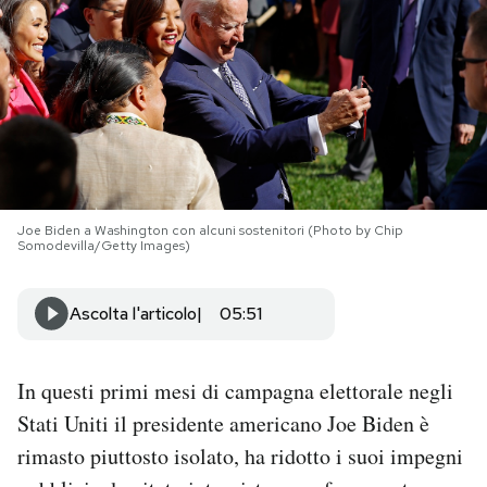
PODCAST
NEWSLETTER
I MIEI PREFERITI
Joe Biden a Washington con alcuni sostenitori (Photo by Chip
Somodevilla/Getty Images)
SHOP
Ascolta l'articolo
05:51
CALENDARIO
In questi primi mesi di campagna elettorale negli
AREA PERSONALE
Stati Uniti il presidente americano Joe Biden è
Area Personale
rimasto piuttosto isolato, ha ridotto i suoi impegni
Newsletter