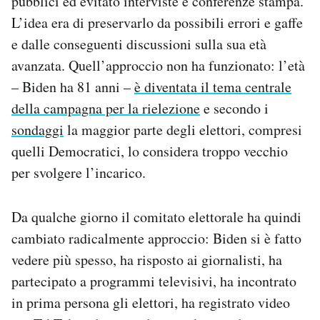
pubblici ed evitato interviste e conferenze stampa.
Notifiche mobile
L’idea era di preservarlo da possibili errori e gaffe
Regala il Post
e dalle conseguenti discussioni sulla sua età
Hai bisogno di aiuto?
avanzata. Quell’approccio non ha funzionato: l’età
Esci
– Biden ha 81 anni –
è diventata il tema centrale
della campagna per la rielezione
e secondo i
sondaggi
la maggior parte degli elettori, compresi
quelli Democratici, lo considera troppo vecchio
per svolgere l’incarico.
Da qualche giorno il comitato elettorale ha quindi
cambiato radicalmente approccio: Biden si è fatto
vedere più spesso, ha risposto ai giornalisti, ha
partecipato a programmi televisivi, ha incontrato
in prima persona gli elettori, ha registrato video