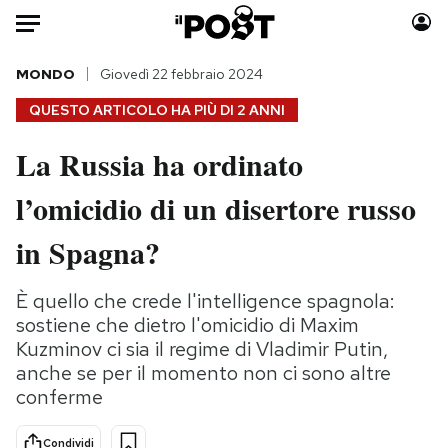
Auto
MONDO
Giovedì 22 febbraio 2024
QUESTO ARTICOLO HA PIÙ DI
2 ANNI
HOME
La Russia ha ordinato
Italia
Moda
l’omicidio di un disertore russo
Mondo
Libri
Politica
Consumismi
in Spagna?
Tecnologia
Storie/Idee
Internet
Ok Boomer!
È quello che crede l'intelligence spagnola:
Scienza
Media
sostiene che dietro l'omicidio di Maxim
Cultura
Europa
Kuzminov ci sia il regime di Vladimir Putin,
anche se per il momento non ci sono altre
Economia
Altrecose
conferme
Sport
Mondiali calcio 2026
Condividi