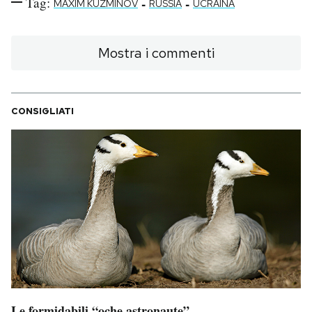
Tag:
-
-
MAXIM KUZMINOV
RUSSIA
UCRAINA
Mostra i commenti
CONSIGLIATI
Le formidabili “oche astronaute”