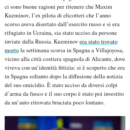
Notifiche mobile
ci sono buone ragioni per ritenere che Maxim
Regala il Post
Kuzminov, l’ex pilota di elicotteri che l’anno
Hai bisogno di aiuto?
scorso aveva disertato dall’esercito russo e si era
Esci
rifugiato in Ucraina, sia stato ucciso da persone
inviate dalla Russia. Kuzminov
era stato trovato
morto
la settimana scorsa in Spagna a Villajoyosa,
vicino alla città costiera spagnola di Alicante, dove
viveva con un’identità fittizia: si è scoperto che era
in Spagna soltanto dopo la diffusione della notizia
del suo omicidio. È stato ucciso da diversi colpi
d’arma da fuoco e il suo corpo è stato poi investito
da un’auto ritrovata bruciata poco lontano.