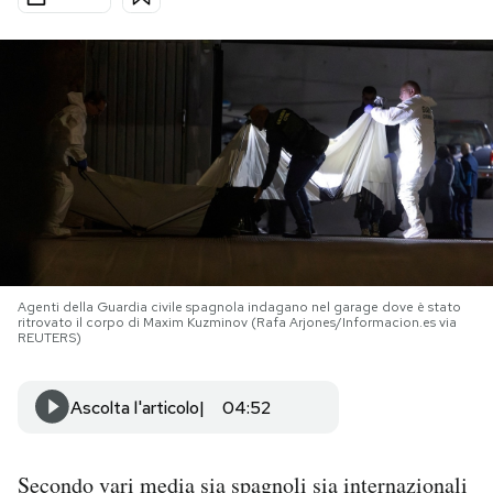
PODCAST
NEWSLETTER
I MIEI PREFERITI
SHOP
Agenti della Guardia civile spagnola indagano nel garage dove è stato
ritrovato il corpo di Maxim Kuzminov (Rafa Arjones/Informacion.es via
CALENDARIO
REUTERS)
AREA PERSONALE
Ascolta l'articolo
04:52
Area Personale
Secondo vari media sia spagnoli sia internazionali
Newsletter