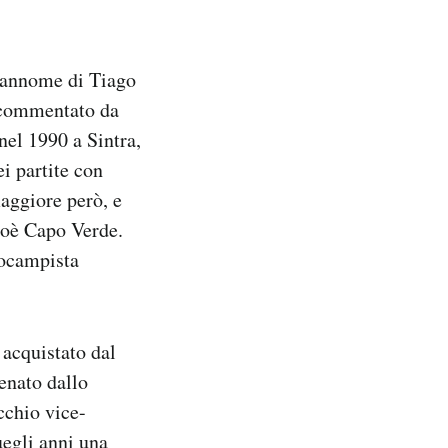
prannome di Tiago
 commentato da
nel 1990 a Sintra,
ei partite con
aggiore però, e
cioè Capo Verde.
rocampista
 acquistato dal
enato dallo
cchio vice-
uegli anni una