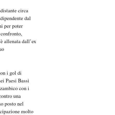
distante circa
ndipendente dal
i per poter
n confronto,
è allenata dall’ex
uo
on i gol di
ei Paesi Bassi
ozambico con i
contro una
mo posto nel
ecipazione molto