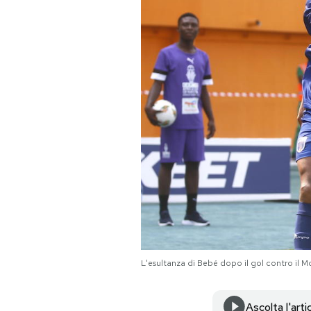
PODCAST
NEWSLETTER
I MIEI PREFERITI
SHOP
CALENDARIO
AREA PERSONALE
L'esultanza di Bebé dopo il gol contro 
Area Personale
Newsletter
Ascolta l'arti