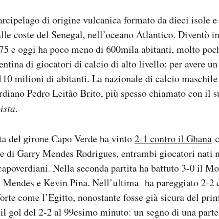
rcipelago di origine vulcanica formato da dieci isole e 
lle coste del Senegal, nell’oceano Atlantico. Diventò i
75 e oggi ha poco meno di 600mila abitanti, molto poch
ntina di giocatori di calcio di alto livello: per avere u
110 milioni di abitanti. La nazionale di calcio maschile 
rdiano Pedro Leitão Brito, più spesso chiamato con il s
ista
.
ta del girone Capo Verde ha vinto
2-1 contro il Ghana
c
e di Garry Mendes Rodrigues, entrambi giocatori nati n
capoverdiani. Nella seconda partita ha battuto 3-0 il M
n Mendes e Kevin Pina. Nell’ultima ha pareggiato 2-2 
orte come l’Egitto, nonostante fosse già sicura del pri
il gol del 2-2 al 99esimo minuto: un segno di una part