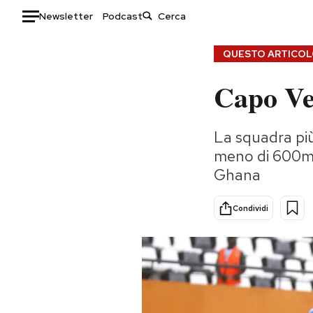
Newsletter
Podcast
Auto
QUESTO ARTICOLO
Capo Ve
HOME
Italia
Moda
La squadra pi
Mondo
Libri
meno di 600mil
Politica
Consumismi
Ghana
Tecnologia
Storie/Idee
Internet
Ok Boomer!
Condividi
Scienza
Media
Cultura
Europa
Economia
Altrecose
Sport
Mondiali calcio 2026