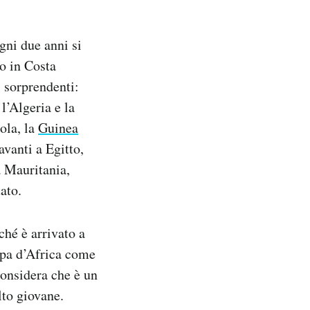
ogni due anni si
do in Costa
i sorprendenti:
l’Algeria e la
ola, la
Guinea
vanti a Egitto,
a Mauritania,
ato.
hé è arrivato a
oppa d’Africa come
considera che è un
lto giovane.