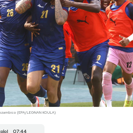
il Mozambico (EPA/LEGNAN KOULA)
colo
07:44