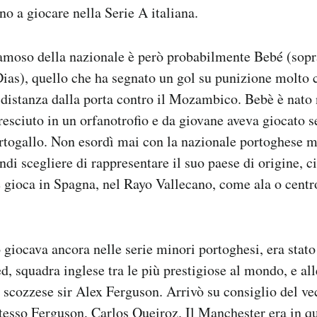
o a giocare nella Serie A italiana.
 famoso della nazionale è però probabilmente Bebé (so
ias), quello che ha segnato un gol su punizione molto
 distanza dalla porta contro il Mozambico. Bebè è nato 
resciuto in un orfanotrofio e da giovane aveva giocato s
rtogallo. Non esordì mai con la nazionale portoghese m
ndi scegliere di rappresentare il suo paese di origine, 
e gioca in Spagna, nel Rayo Vallecano, come ala o cent
giocava ancora nelle serie minori portoghesi, era stato
, squadra inglese tra le più prestigiose al mondo, e all
e scozzese sir Alex Ferguson. Arrivò su consiglio del ve
stesso Ferguson, Carlos Queiroz. Il Manchester era in q