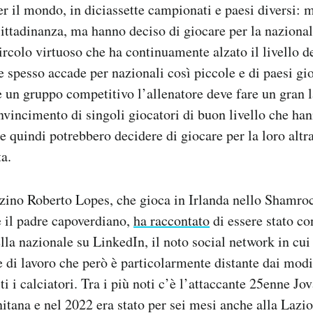
er il mondo, in diciassette campionati e paesi diversi: m
ittadinanza, ma hanno deciso di giocare per la naziona
rcolo virtuoso che ha continuamente alzato il livello d
 spesso accade per nazionali così piccole e di paesi gio
 un gruppo competitivo l’allenatore deve fare un gran l
nvincimento di singoli giocatori di buon livello che ha
he quindi potrebbero decidere di giocare per la loro altr
a.
erzino Roberto Lopes, che gioca in Irlanda nello Shamro
 il padre capoverdiano,
ha raccontato
di essere stato co
ella nazionale su LinkedIn, il noto social network in cui
e di lavoro che però è particolarmente distante dai mod
i i calciatori. Tra i più noti c’è l’attaccante 25enne Jo
nitana e nel 2022 era stato per sei mesi anche alla Lazio