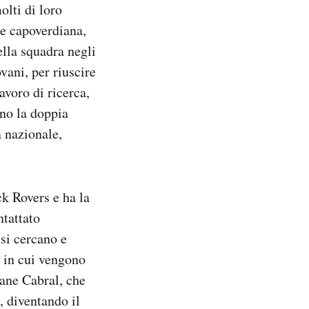
olti di loro
le capoverdiana,
ella squadra negli
vani, per riuscire
avoro di ricerca,
nno la doppia
a nazionale,
ck Rovers e ha la
ntattato
 si cercano e
i in cui vengono
vane Cabral, che
, diventando il