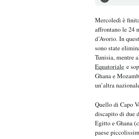
Notifiche mobile
Regala il Post
Mercoledì è finita
Hai bisogno di aiuto?
affrontano le 24 
Esci
d’Avorio. In quest
sono state elimina
Tunisia, mentre a
Equatoriale
e sop
Ghana e Mozambico
un’altra nazional
Quello di Capo Ve
discapito di due 
Egitto e Ghana (c
paese piccolissim