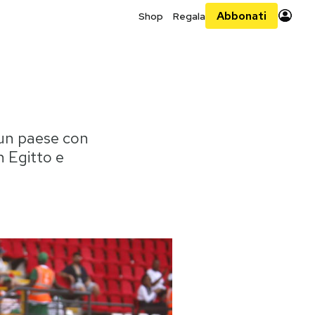
Abbonati
Shop
Regala
 un paese con
n Egitto e