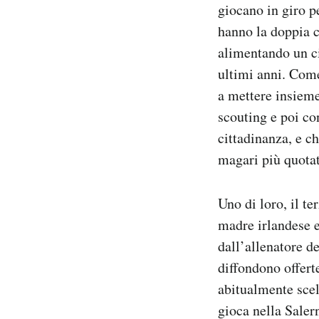
giocano in giro p
hanno la doppia c
alimentando un ci
ultimi anni. Come
a mettere insieme
scouting e poi co
cittadinanza, e c
magari più quotat
Uno di loro, il t
madre irlandese e
dall’allenatore d
diffondono offert
abitualmente scelt
gioca nella Saler