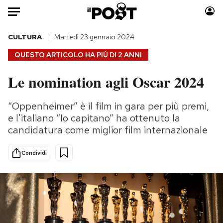
Auto
CULTURA
Martedì 23 gennaio 2024
QUESTO ARTICOLO HA PIÙ DI
2 ANNI
HOME
Le nomination agli Oscar 2024
Italia
Moda
Mondo
Libri
“Oppenheimer” è il film in gara per più premi,
Politica
Consumismi
e l'italiano “Io capitano” ha ottenuto la
Tecnologia
Storie/Idee
candidatura come miglior film internazionale
Internet
Ok Boomer!
Condividi
Scienza
Media
Cultura
Europa
Economia
Altrecose
Sport
Mondiali calcio 2026