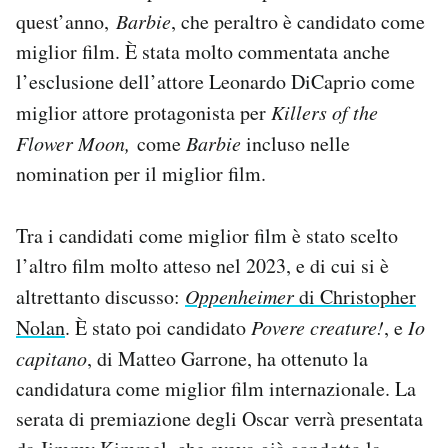
Notifiche mobile
quest’anno,
Barbie
, che peraltro è candidato come
Regala il Post
miglior film. È stata molto commentata anche
Hai bisogno di aiuto?
l’esclusione dell’attore Leonardo DiCaprio come
Esci
miglior attore protagonista per
Killers of the
Flower Moon,
come
Barbie
incluso nelle
nomination per il miglior film.
Tra i candidati come miglior film è stato scelto
l’altro film molto atteso nel 2023, e di cui si è
altrettanto discusso:
Oppenheimer
di Christopher
Nolan
. È stato poi candidato
Povere creature!
, e
Io
capitano
, di Matteo Garrone, ha ottenuto la
candidatura come miglior film internazionale. La
serata di premiazione degli Oscar verrà presentata