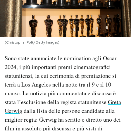
PODCAST
NEWSLETTER
(Christopher Polk/Getty Images)
I MIEI PREFERITI
Sono state annunciate le nomination agli Oscar
2024, i più importanti premi cinematografici
SHOP
statunitensi, la cui cerimonia di premiazione si
terrà a Los Angeles nella notte tra il 9 e il 10
CALENDARIO
marzo. La notizia più commentata e discussa è
stata l’esclusione della regista statunitense
Greta
AREA PERSONALE
Gerwig
dalla lista delle persone candidate alla
miglior regia: Gerwig ha scritto e diretto uno dei
Area Personale
film in assoluto più discussi e più visti di
Newsletter