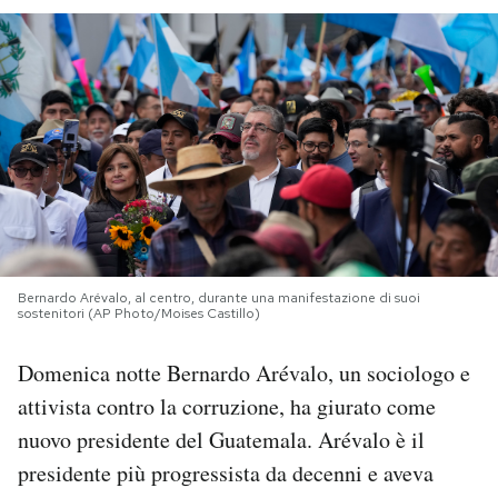
PODCAST
NEWSLETTER
I MIEI PREFERITI
SHOP
Bernardo Arévalo, al centro, durante una manifestazione di suoi
sostenitori (AP Photo/Moises Castillo)
CALENDARIO
Domenica notte Bernardo Arévalo, un sociologo e
attivista contro la corruzione, ha giurato come
AREA PERSONALE
nuovo presidente del Guatemala. Arévalo è il
Area Personale
presidente più progressista da decenni e aveva
Newsletter