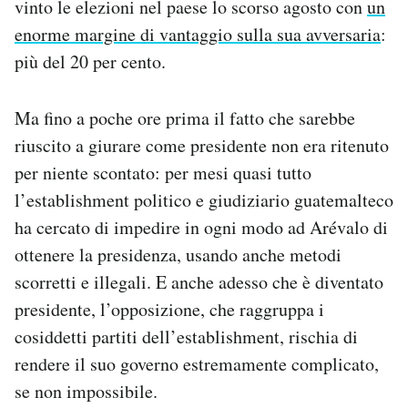
vinto le elezioni nel paese lo scorso agosto con
un
Notifiche mobile
enorme margine di vantaggio sulla sua avversaria
:
Regala il Post
più del 20 per cento.
Hai bisogno di aiuto?
Esci
Ma fino a poche ore prima il fatto che sarebbe
riuscito a giurare come presidente non era ritenuto
per niente scontato: per mesi quasi tutto
l’establishment politico e giudiziario guatemalteco
ha cercato di impedire in ogni modo ad Arévalo di
ottenere la presidenza, usando anche metodi
scorretti e illegali. E anche adesso che è diventato
presidente, l’opposizione, che raggruppa i
cosiddetti partiti dell’establishment, rischia di
rendere il suo governo estremamente complicato,
se non impossibile.