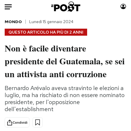
Auto
MONDO
Lunedì 15 gennaio 2024
QUESTO ARTICOLO HA PIÙ DI
2 ANNI
HOME
Non è facile diventare
Italia
Moda
presidente del Guatemala, se sei
Mondo
Libri
Politica
Consumismi
un attivista anti corruzione
Tecnologia
Storie/Idee
Internet
Ok Boomer!
Bernardo Arévalo aveva stravinto le elezioni a
Scienza
Media
luglio, ma ha rischiato di non essere nominato
Cultura
Europa
presidente, per l'opposizione
dell'establishment
Economia
Altrecose
Sport
Mondiali calcio 2026
Condividi