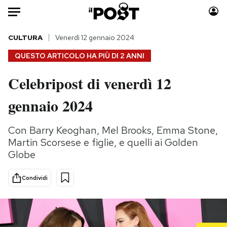
Auto
CULTURA
Venerdì 12 gennaio 2024
QUESTO ARTICOLO HA PIÙ DI
2 ANNI
HOME
Celebripost di venerdì 12
Italia
Moda
gennaio 2024
Mondo
Libri
Politica
Consumismi
Con Barry Keoghan, Mel Brooks, Emma Stone,
Tecnologia
Storie/Idee
Martin Scorsese e figlie, e quelli ai Golden
Internet
Ok Boomer!
Globe
Scienza
Media
Cultura
Europa
Condividi
Economia
Altrecose
Sport
Mondiali calcio 2026