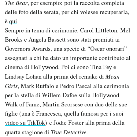
The Bear
, per esempio: poi la raccolta completa
Notifiche mobile
delle foto della serata, per chi volesse recuperarla,
Regala il Post
è
qui
.
Hai bisogno di aiuto?
Esci
Sempre in tema di cerimonie, Carol Littleton, Mel
Brooks e Angela Bassett sono stati premiati ai
Governors Awards, una specie di “Oscar onorari”
assegnati a chi ha dato un importante contributo al
cinema di Hollywood. Poi ci sono Tina Fey e
Lindsay Lohan alla prima del remake di
Mean
Girls
, Mark Ruffalo e Pedro Pascal alla cerimonia
per la stella di Willem Dafoe sulla Hollywood
Walk of Fame, Martin Scorsese con due delle sue
figlie (una è Francesca, quella famosa per i suoi
video su TikTok
) e Jodie Foster alla prima della
quarta stagione di
True Detective.