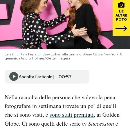
LE
PODCAST
ALTRE
FOTO
NEWSLETTER
I MIEI PREFERITI
Le attrici Tina Fey e Lindsay Lohan alla prima di
Mean Girls
a New York, 8
gennaio (Arturo Holmes/Getty Images)
SHOP
Ascolta l'articolo
00:57
CALENDARIO
Nella raccolta delle persone che valeva la pena
fotografare in settimana trovate un po’ di quelli
AREA PERSONALE
che si sono visti, e
sono stati premiati
, ai Golden
Area Personale
Globe. Ci sono quelli delle serie tv
Succession
e
Newsletter