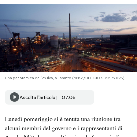
PODCAST
NEWSLETTER
I MIEI PREFERITI
SHOP
Una panoramica dell'ex Ilva, a Taranto (ANSA/UFFICIO STAMPA ILVA)
CALENDARIO
Ascolta l'articolo
07:06
AREA PERSONALE
Lunedì pomeriggio si è tenuta una riunione tra
Area Personale
alcuni membri del governo e i rappresentanti di
Newsletter