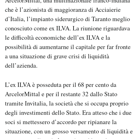
ArcelorMittal, una multinazionale franco-indiana
Notifiche mobile
che è l’azionista di maggioranza di Acciaierie
Regala il Post
d’Italia, l’impianto siderurgico di Taranto meglio
Hai bisogno di aiuto?
conosciuto come ex ILVA. La riunione riguardava
Esci
le difficoltà economiche dell’ex ILVA e la
possibilità di aumentarne il capitale per far fronte
a una situazione di grave crisi di liquidità
dell’azienda.
L’ex ILVA è posseduta per il 68 per cento da
ArcelorMittal e per il restante 32 dallo Stato
tramite Invitalia, la società che si occupa proprio
degli investimenti dello Stato. Era atteso che i due
soci si mettessero d’accordo per ripianare la
situazione, con un grosso versamento di liquidità e