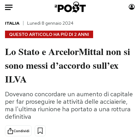
Auto
ITALIA
Lunedì 8 gennaio 2024
QUESTO ARTICOLO HA PIÙ DI
2 ANNI
HOME
Lo Stato e ArcelorMittal non si
Italia
Moda
sono messi d’accordo sull’ex
Mondo
Libri
Politica
Consumismi
ILVA
Tecnologia
Storie/Idee
Internet
Ok Boomer!
Dovevano concordare un aumento di capitale
Scienza
Media
per far proseguire le attività delle acciaierie,
Cultura
Europa
ma l'ultima riunione ha portato a una rottura
definitiva
Economia
Altrecose
Sport
Mondiali calcio 2026
Condividi