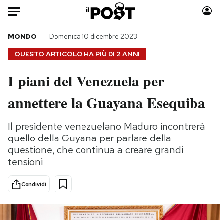
Auto
MONDO
Domenica 10 dicembre 2023
QUESTO ARTICOLO HA PIÙ DI
2 ANNI
HOME
I piani del Venezuela per
Italia
Moda
annettere la Guayana Esequiba
Mondo
Libri
Politica
Consumismi
Il presidente venezuelano Maduro incontrerà
Tecnologia
Storie/Idee
quello della Guyana per parlare della
Internet
Ok Boomer!
questione, che continua a creare grandi
Scienza
Media
tensioni
Cultura
Europa
Economia
Altrecose
Condividi
Sport
Mondiali calcio 2026