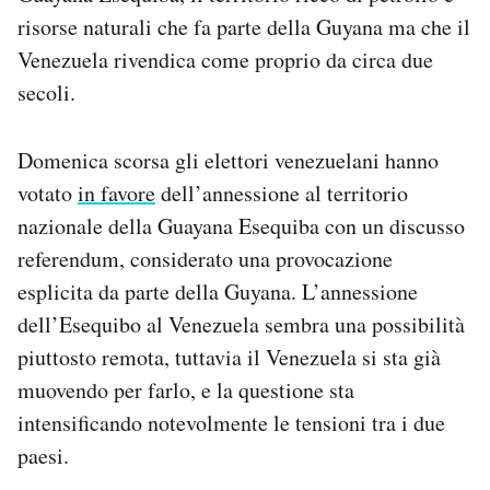
Notifiche mobile
risorse naturali che fa parte della Guyana ma che il
Regala il Post
Venezuela rivendica come proprio da circa due
Hai bisogno di aiuto?
secoli.
Esci
Domenica scorsa gli elettori venezuelani hanno
votato
in favore
dell’annessione al territorio
nazionale della Guayana Esequiba con un discusso
referendum, considerato una provocazione
esplicita da parte della Guyana. L’annessione
dell’Esequibo al Venezuela sembra una possibilità
piuttosto remota, tuttavia il Venezuela si sta già
muovendo per farlo, e la questione sta
intensificando notevolmente le tensioni tra i due
paesi.