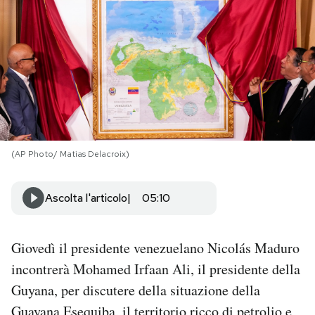
PODCAST
NEWSLETTER
I MIEI PREFERITI
(AP Photo/ Matias Delacroix)
SHOP
Ascolta l'articolo
05:10
CALENDARIO
Giovedì il presidente venezuelano Nicolás Maduro
AREA PERSONALE
incontrerà Mohamed Irfaan Ali, il presidente della
Guyana, per discutere della situazione della
Area Personale
Newsletter
Guayana Esequiba, il territorio ricco di petrolio e