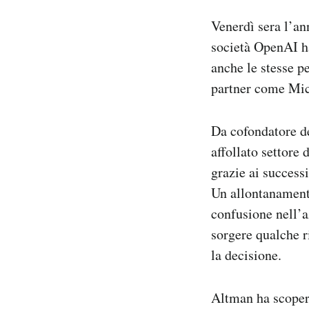
Notifiche mobile
Venerdì sera l’a
Regala il Post
società OpenAI ha
Hai bisogno di aiuto?
anche le stesse pe
Esci
partner come Mic
Da cofondatore de
affollato settore 
grazie ai success
Un allontanamento
confusione nell’a
sorgere qualche r
la decisione.
Altman ha scopert