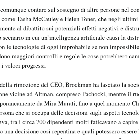
comunque contare sul sostegno di altre persone nel con
 come Tasha McCauley e Helen Toner, che negli ultimi
mente al dibattito sui potenziali effetti negativi e distru
scenario in cui un’intelligenza artificiale causi la dist
n le tecnologie di oggi improbabile se non impossibil
edono maggiori controlli e regole le cose potrebbero ca
 i veloci progressi.
della rimozione del CEO, Brockman ha lasciato la soci
sone vicine ad Altman, compreso Pachocki, mentre il r
mporaneamente da Mira Murati, fino a quel momento Ch
ersona che si occupa delle decisioni sugli aspetti tecnol
eva, tra i circa 700 dipendenti molti faticavano a capire
o una decisione così repentina e quali potessero essere 