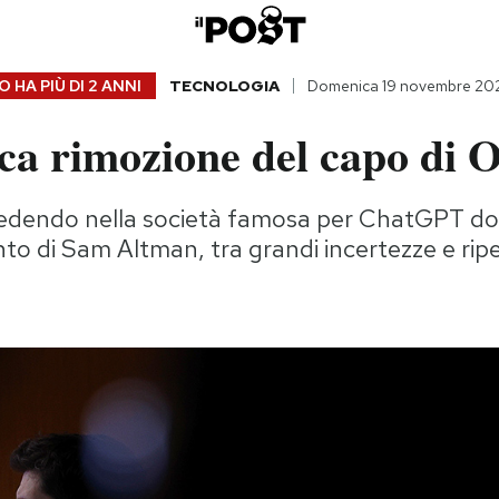
 HA PIÙ DI
2 ANNI
TECNOLOGIA
Domenica 19 novembre 20
ica rimozione del capo di
edendo nella società famosa per ChatGPT d
to di Sam Altman, tra grandi incertezze e ri