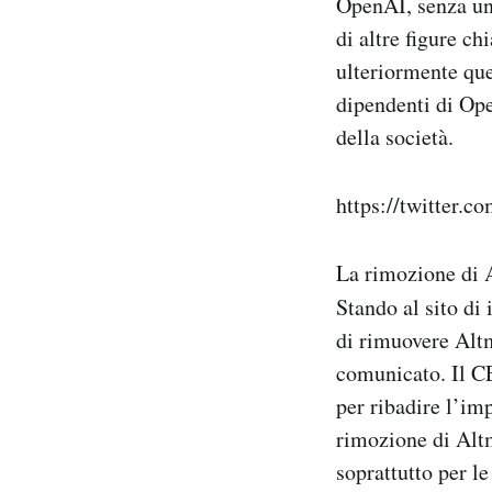
OpenAI, senza uno
di altre figure c
ulteriormente que
dipendenti di Ope
della società.
https://twitter.
La rimozione di A
Stando al sito di
di rimuovere Alt
comunicato. Il CE
per ribadire l’im
rimozione di Altm
soprattutto per le