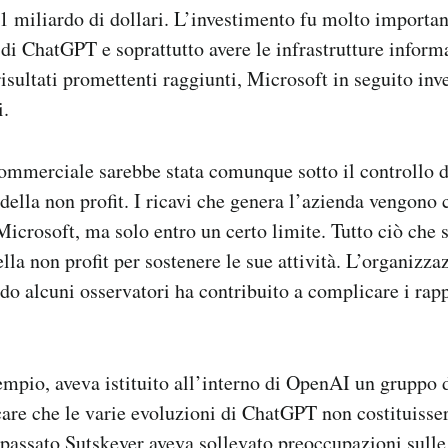
1 miliardo di dollari. L’investimento fu molto importan
 di ChatGPT e soprattutto avere le infrastrutture inform
 risultati promettenti raggiunti, Microsoft in seguito inve
i.
ommerciale sarebbe stata comunque sotto il controllo d
ella non profit. I ricavi che genera l’azienda vengono 
Microsoft, ma solo entro un certo limite. Tutto ciò che 
la non profit per sostenere le sue attività. L’organizza
do alcuni osservatori ha contribuito a complicare i rappo
empio, aveva istituito all’interno di OpenAI un gruppo d
care che le varie evoluzioni di ChatGPT non costituisse
n passato Sutskever aveva sollevato preoccupazioni sulle