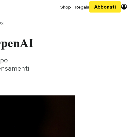
Abbonati
Shop
Regala
23
 OpenAI
opo
pensamenti