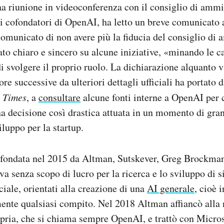
una riunione in videoconferenza con il consiglio di ammi
i cofondatori di OpenAI, ha letto un breve comunicato
comunicato di non avere più la fiducia del consiglio di
ato chiaro e sincero su alcune iniziative, «minando le c
di svolgere il proprio ruolo. La dichiarazione alquanto 
ore successive da ulteriori dettagli ufficiali ha portato d
 Times
, a
consultare
alcune fonti interne a OpenAI per c
a decisione così drastica attuata in un momento di grand
iluppo per la startup.
 fondata nel 2015 da Altman, Sutskever, Greg Brockma
va senza scopo di lucro per la ricerca e lo sviluppo di s
iciale, orientati alla creazione di una
AI generale
, cioè 
ente qualsiasi compito. Nel 2018 Altman affiancò alla 
opria, che si chiama sempre OpenAI, e trattò con Micro