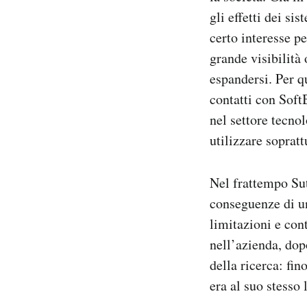
gli effetti dei si
certo interesse p
grande visibilità
espandersi. Per q
contatti con Soft
nel settore tecno
utilizzare soprat
Nel frattempo Sut
conseguenze di un
limitazioni e con
nell’azienda, do
della ricerca: fi
era al suo stesso l