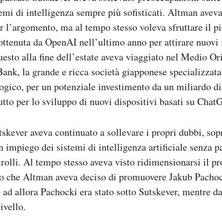
stemi di intelligenza sempre più sofisticati. Altman ave
er l’argomento, ma al tempo stesso voleva sfruttare il pi
 ottenuta da OpenAI nell’ultimo anno per attirare nuovi
uesto alla fine dell’estate aveva viaggiato nel Medio Ori
Bank, la grande e ricca società giapponese specializzata
logico, per un potenziale investimento da un miliardo di
tutto per lo sviluppo di nuovi dispositivi basati su Chat
skever aveva continuato a sollevare i propri dubbi, sopr
 impiego dei sistemi di intelligenza artificiale senza pa
trolli. Al tempo stesso aveva visto ridimensionarsi il pr
po che Altman aveva deciso di promuovere Jakub Pachock
no ad allora Pachocki era stato sotto Sutskever, mentre
ivello.