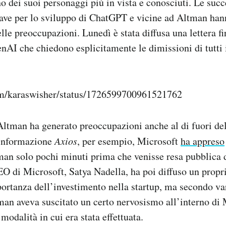
 dei suoi personaggi più in vista e conosciuti. Le succ
hiave per lo sviluppo di ChatGPT e vicine ad Altman han
lle preoccupazioni. Lunedì è stata diffusa una lettera f
nAI che chiedono esplicitamente le dimissioni di tutti
com/karaswisher/status/1726599700961521762
ltman ha generato preoccupazioni anche al di fuori del
 informazione
Axios
, per esempio, Microsoft
ha appreso
man solo pochi minuti prima che venisse resa pubblica
O di Microsoft, Satya Nadella, ha poi diffuso un prop
portanza dell’investimento nella startup, ma secondo var
an aveva suscitato un certo nervosismo all’interno di 
 modalità in cui era stata effettuata.