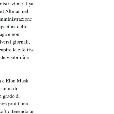
nistrazione. Ilya
 ad Altman nel
 amministrazione
apacità» dello
vaga e non
iversi giornali,
apire le effettive
e visibilità e
n e Elon Musk
istemi di
in grado di
non profit una
soft ottenendo un