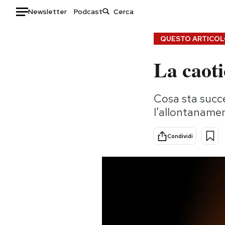
Newsletter
Podcast
Auto
QUESTO ARTICOLO
La caot
HOME
Italia
Moda
Cosa sta succ
Mondo
Libri
l'allontanamen
Politica
Consumismi
Tecnologia
Storie/Idee
Condividi
Internet
Ok Boomer!
Scienza
Media
Cultura
Europa
Economia
Altrecose
Sport
Mondiali calcio 2026