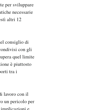
te per sviluppare
atiche necessarie
stì altri 12
el consiglio di
condivisi con gli
supera quel limite
zione è piuttosto
rti tra i
i lavoro con il
ro un pericolo per
 implicazioni e