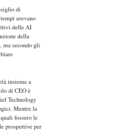
siglio di
 tempi avevano
ttivi delle AI
ruzione della
e, ma secondo gli
mbiare
età insieme a
uolo di CEO è
ief Technology
ogici. Mentre la
 quali fossero le
le prospettive per