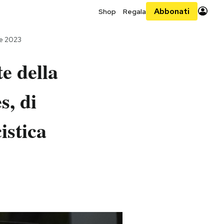
Abbonati
Shop
Regala
re 2023
e della
s, di
istica