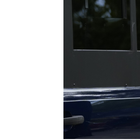
PODCAST
NEWSLETTER
I MIEI PREFERITI
SHOP
CALENDARIO
AREA PERSONALE
Area Personale
Newsletter