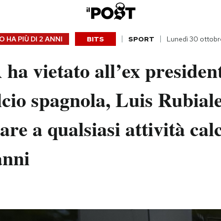
 HA PIÙ DI
2 ANNI
BITS
SPORT
Lunedì 30 ottob
ha vietato all’ex president
cio spagnola, Luis Rubiale
are a qualsiasi attività calc
anni