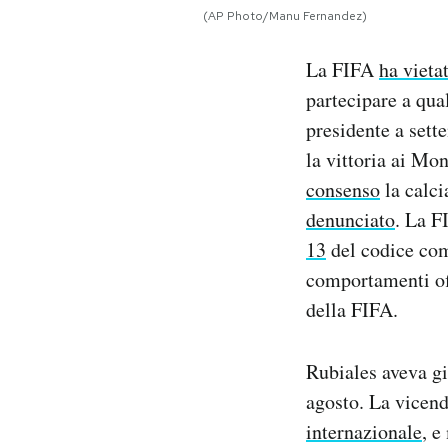
Notifiche mobile
(AP Photo/Manu Fernandez)
Regala il Post
La FIFA
ha vieta
Hai bisogno di aiuto?
Esci
partecipare a qual
presidente a sett
la vittoria ai Mo
consenso
la calci
denunciato
. La F
13
del codice com
comportamenti off
della FIFA.
Rubiales aveva g
agosto. La vicend
internazionale
, e