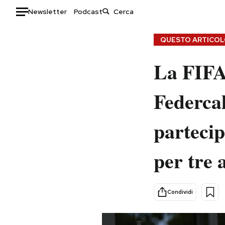
Newsletter
Podcast
Auto
QUESTO ARTICOLO
HOME
La FIFA 
Italia
Moda
Federcal
Mondo
Libri
Politica
Consumismi
partecip
Tecnologia
Storie/Idee
Internet
Ok Boomer!
per tre 
Scienza
Media
Cultura
Europa
Economia
Altrecose
Condividi
Sport
Mondiali calcio 2026