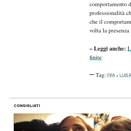
comportamento di 
professionalità ch
che il comportame
volta la presenza 
– Leggi anche:
L
finite
Tag:
-
FIFA
LUIS 
CONSIGLIATI