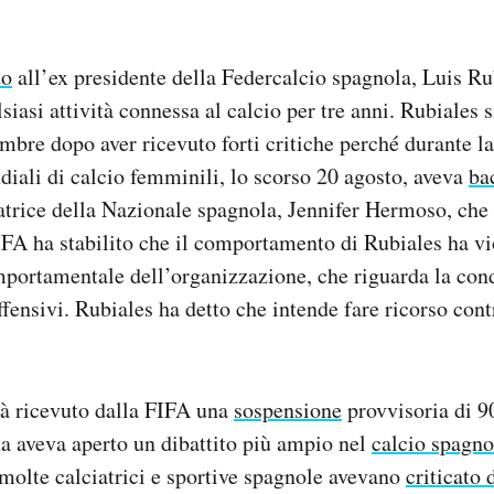
to
all’ex presidente della Federcalcio spagnola, Luis Ru
siasi attività connessa al calcio per tre anni. Rubiales 
embre dopo aver ricevuto forti critiche perché durante l
ndiali di calcio femminili, lo scorso 20 agosto, aveva
ba
atrice della Nazionale spagnola, Jennifer Hermoso, che 
IFA ha stabilito che il comportamento di Rubiales ha v
portamentale dell’organizzazione, che riguarda la cond
ensivi. Rubiales ha detto che intende fare ricorso cont
ià ricevuto dalla FIFA una
sospensione
provvisoria di 90
a aveva aperto un dibattito più ampio nel
calcio spagno
 molte calciatrici e sportive spagnole avevano
criticato