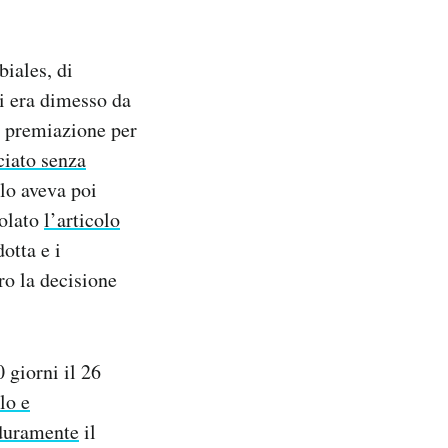
biales, di
si era dimesso da
a premiazione per
ciato senza
lo aveva poi
iolato
l’articolo
otta e i
ro la decisione
 giorni il 26
lo e
 duramente
il