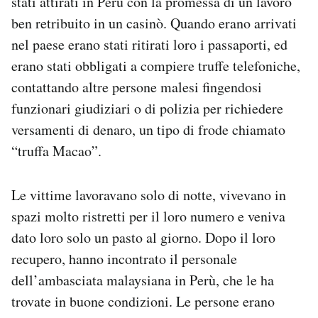
stati attirati in Perù con la promessa di un lavoro
Notifiche mobile
ben retribuito in un casinò. Quando erano arrivati
Regala il Post
nel paese erano stati ritirati loro i passaporti, ed
Hai bisogno di aiuto?
erano stati obbligati a compiere truffe telefoniche,
Esci
contattando altre persone malesi fingendosi
funzionari giudiziari o di polizia per richiedere
versamenti di denaro, un tipo di frode chiamato
“truffa Macao”.
Le vittime lavoravano solo di notte, vivevano in
spazi molto ristretti per il loro numero e veniva
dato loro solo un pasto al giorno. Dopo il loro
recupero, hanno incontrato il personale
dell’ambasciata malaysiana in Perù, che le ha
trovate in buone condizioni. Le persone erano