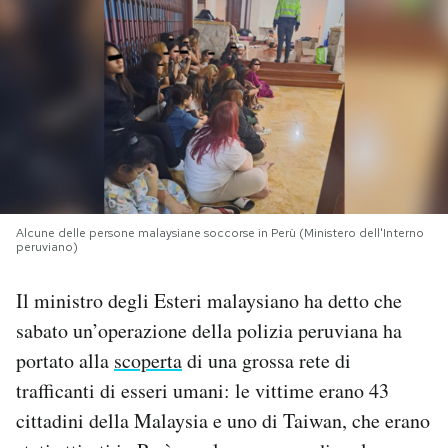
PODCAST
NEWSLETTER
I MIEI PREFERITI
Alcune delle persone malaysiane soccorse in Perù (Ministero dell'Interno
SHOP
peruviano)
Il ministro degli Esteri malaysiano ha detto che
CALENDARIO
sabato un’operazione della polizia peruviana ha
portato alla
scoperta
di una grossa rete di
AREA PERSONALE
trafficanti di esseri umani: le vittime erano 43
Area Personale
cittadini della Malaysia e uno di Taiwan, che erano
Newsletter