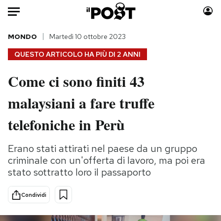
Auto
MONDO
Martedì 10 ottobre 2023
QUESTO ARTICOLO HA PIÙ DI
2 ANNI
HOME
Come ci sono finiti 43
Italia
Moda
malaysiani a fare truffe
Mondo
Libri
Politica
Consumismi
telefoniche in Perù
Tecnologia
Storie/Idee
Internet
Ok Boomer!
Erano stati attirati nel paese da un gruppo
Scienza
Media
criminale con un'offerta di lavoro, ma poi era
Cultura
Europa
stato sottratto loro il passaporto
Economia
Altrecose
Condividi
Sport
Mondiali calcio 2026