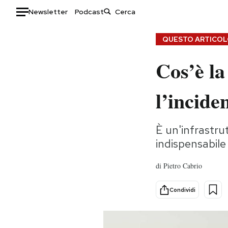
Newsletter
Podcast
Auto
QUESTO ARTICOLO
Cos’è la
HOME
Italia
Moda
l’incide
Mondo
Libri
Politica
Consumismi
È un'infrastr
Tecnologia
Storie/Idee
indispensabile 
Internet
Ok Boomer!
Scienza
Media
di
Pietro Cabrio
Cultura
Europa
Economia
Altrecose
Condividi
Sport
Mondiali calcio 2026