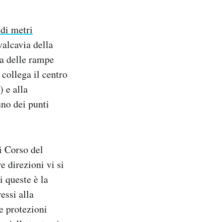
 di metri
alcavia della
na delle rampe
 collega il centro
) e alla
uno dei punti
i Corso del
e direzioni vi si
 queste è la
essi alla
e protezioni