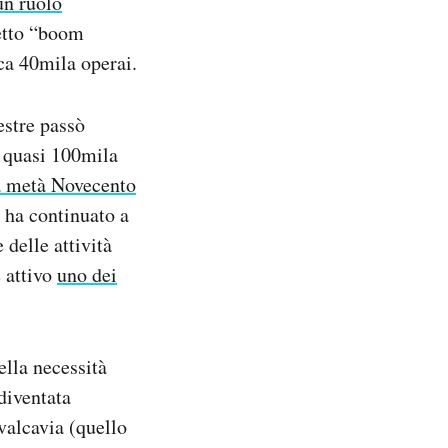
un ruolo
detto “boom
ca 40mila operai.
estre passò
n quasi 100mila
a metà Novecento
i ha continuato a
delle attività
 attivo
uno dei
lla necessità
diventata
avalcavia (quello