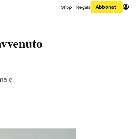
Abbonati
Shop
Regala
avvenuto
ma e