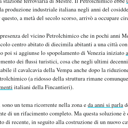
a stazione ferroviaria di Mestre. Il Petrolchimico ebbe
la produzione industriale italiana negli anni del cosid
questo, a metà del secolo scorso, arrivò a occupare cir
 presenza del vicino Petrolchimico che in pochi anni M
ccolo centro abitato di diecimila abitanti a una città co
to poi si aggiunse lo spopolamento di Venezia iniziato
emento dei flussi turistici, cosa che negli ultimi decenn
abile il cavalcavia della Vempa anche dopo la riduzione 
etrolchimico (a ridosso della struttura rimane comunque
imenti
italiani della Fincantieri).
 sono un tema ricorrente nella zona e
da anni si parla
de
nte di un rifacimento completo. Ma questa soluzione è 
to di recente, in seguito alla costruzione di un nuovo c