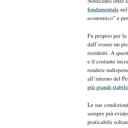
Novecento oltre l
fondamentale
nel
economico” e per 
Fu proprio per la
dall’essere un pi
residenti. A ques
e il costante incr
rendere indispens
all’interno del P
più grandi stabil
Le sue condizioni
sempre più evide
praticabile soltan