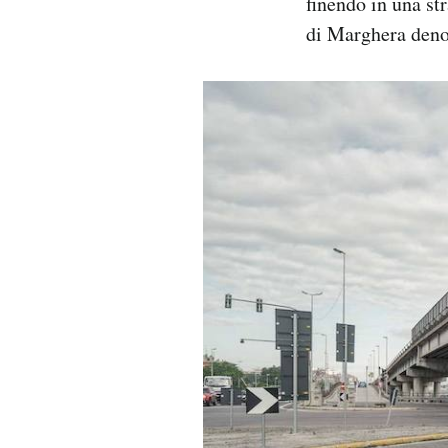
finendo in una str
di Marghera deno