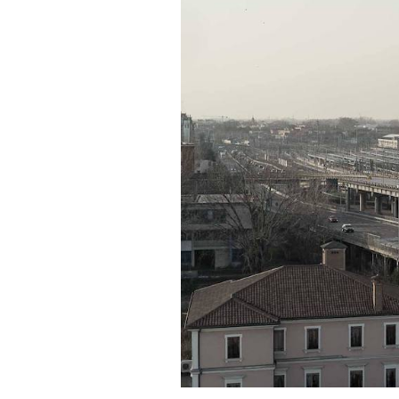
PODCAST
NEWSLETTER
I MIEI PREFERITI
SHOP
CALENDARIO
AREA PERSONALE
Area Personale
Newsletter