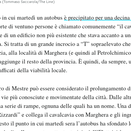
era (Tommaso Saccarola/The Line)
o in cui martedì un autobus
è precipitato per una decina
rte di ventuno persone è chiamato comunemente “il cav
di un edificio non più esistente che stava accanto a u
a. Si tratta di un grande incrocio a “T” sopraelevato che
ia, alla località di Marghera (e quindi al Petrolchimico
aggiunge il resto della provincia. È quindi, da sempre, 
afficati della viabilità locale.
ro di Mestre può essere considerato il prolungamento d
 vie più conosciute e movimentate della città. Dalle altr
a serie di rampe, ognuna delle quali ha un nome. Una di
zzardi” e collega il cavalcavia con Marghera e gli ingr
esto il punto in cui martedì sera l’autobus ha sfondato l