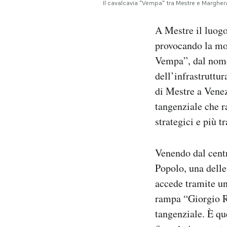
Il cavalcavia "Vempa" tra Mestre e Margh
Notifiche mobile
Regala il Post
A Mestre il luog
Hai bisogno di aiuto?
provocando la mo
Esci
Vempa”, dal nome 
dell’infrastruttur
di Mestre a Venez
tangenziale che r
strategici e più tr
Venendo dal cent
Popolo, una delle
accede tramite un
rampa “Giorgio Ri
tangenziale. È qu