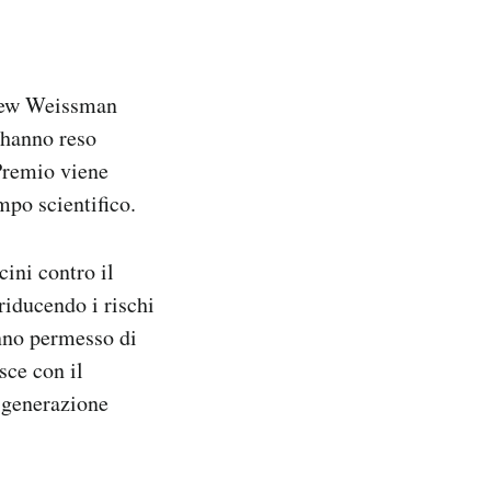
Drew Weissman
e hanno reso
Premio viene
po scientifico.
cini contro il
riducendo i rischi
anno permesso di
ce con il
 generazione