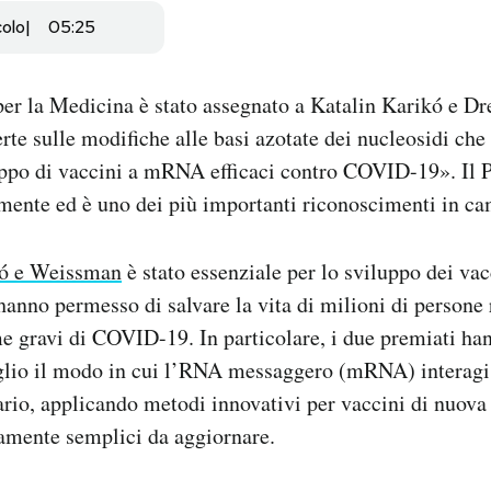
colo
05:25
per la Medicina è stato assegnato a Katalin Karikó e 
erte sulle modifiche alle basi azotate dei nucleosidi ch
luppo di vaccini a mRNA efficaci contro COVID-19». Il 
ente ed è uno dei più importanti riconoscimenti in cam
kó e Weissman
è stato essenziale per lo sviluppo dei vac
hanno permesso di salvare la vita di milioni di persone 
rme gravi di COVID-19. In particolare, i due premiati h
io il modo in cui l’RNA messaggero (mRNA) interagis
rio, applicando metodi innovativi per vaccini di nuova
ivamente semplici da aggiornare.