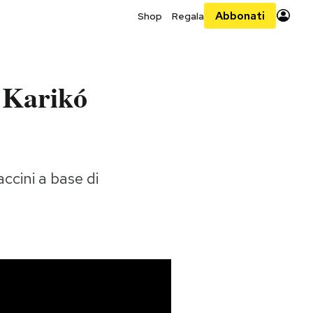
Abbonati
Shop
Regala
n Karikó
accini a base di