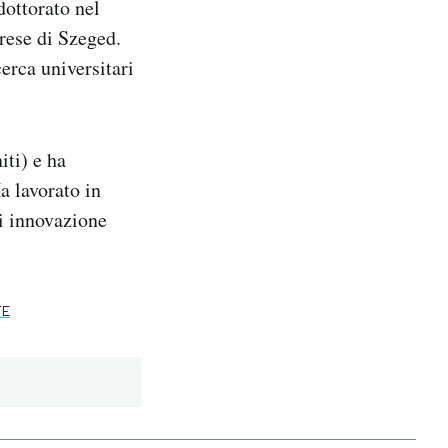
dottorato nel
rese di Szeged.
cerca universitari
ti) e ha
a lavorato in
di innovazione
TE