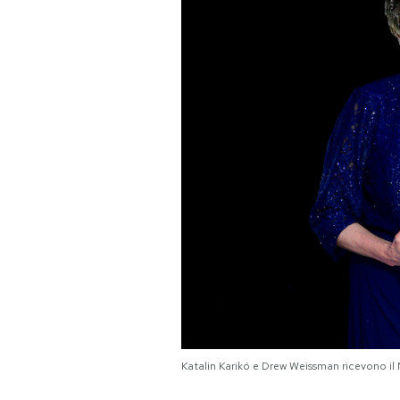
PODCAST
NEWSLETTER
I MIEI PREFERITI
SHOP
CALENDARIO
AREA PERSONALE
Katalin Karikó e Drew Weissman ricevono il
Area Personale
Newsletter