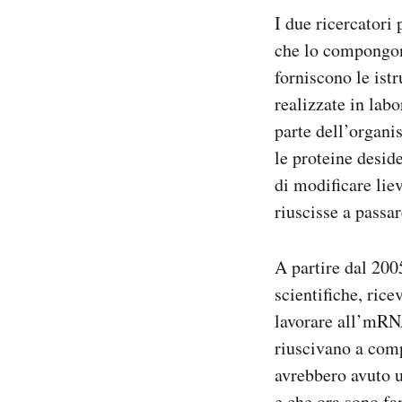
I due ricercatori
che lo compongon
forniscono le istr
realizzate in lab
parte dell’organi
le proteine desi
di modificare li
riuscisse a passar
A partire dal 2005
scientifiche, rice
lavorare all’mRNA
riuscivano a comp
avrebbero avuto 
e che ora sono fa