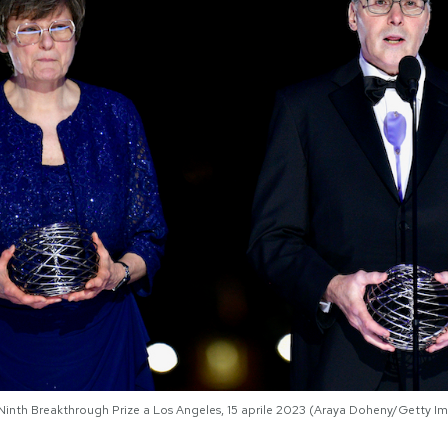
 Ninth Breakthrough Prize a Los Angeles, 15 aprile 2023 (Araya Doheny/Getty I