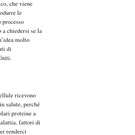
ico, che viene
rodurre le
o processo
 a chiedersi se la
un’idea molto
ti di
niti.
cellule ricevono
in salute, perché
lari proteine a
lattia, fattori di
per renderci