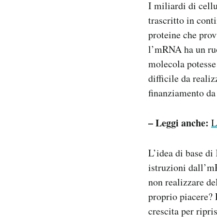
I miliardi di cell
trascritto in cont
proteine che pro
l’mRNA ha un ruol
molecola potesse 
difficile da reali
finanziamento da p
– Leggi anche:
L
L’idea di base di 
istruzioni dall’m
non realizzare de
proprio piacere? P
crescita per ripri