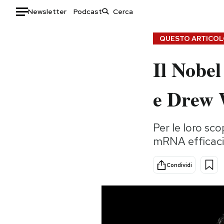
Newsletter
Podcast
Auto
QUESTO ARTICOLO
Il Nobel
HOME
Italia
Moda
e Drew 
Mondo
Libri
Politica
Consumismi
Per le loro sco
Tecnologia
Storie/Idee
mRNA efficaci 
Internet
Ok Boomer!
Scienza
Media
Condividi
Cultura
Europa
Economia
Altrecose
Sport
Mondiali calcio 2026