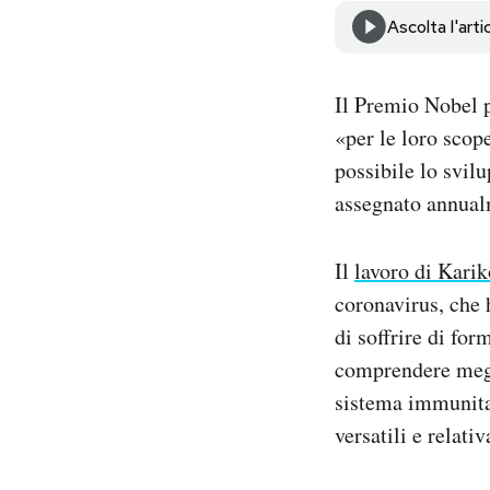
Notifiche mobile
Ascolta l'arti
Regala il Post
Hai bisogno di aiuto?
Il Premio Nobel 
Esci
«per le loro scop
possibile lo svi
assegnato annualm
Il
lavoro di Kari
coronavirus, che 
di soffrire di fo
comprendere megl
sistema immunita
versatili e relat