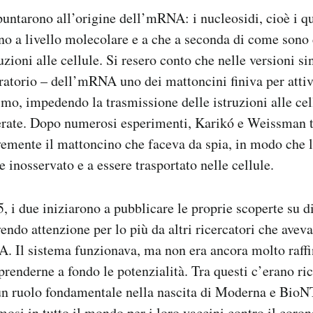
 puntarono all’origine dell’mRNA: i nucleosidi, cioè i q
o a livello molecolare e a che a seconda di come sono
uzioni alle cellule. Si resero conto che nelle versioni si
oratorio – dell’mRNA uno dei mattoncini finiva per attiv
smo, impedendo la trasmissione delle istruzioni alle cel
derate. Dopo numerosi esperimenti, Karikó e Weissman 
evemente il mattoncino che faceva da spia, in modo che
e inosservato e a essere trasportato nelle cellule.
, i due iniziarono a pubblicare le proprie scoperte su di
vendo attenzione per lo più da altri ricercatori che avev
. Il sistema funzionava, ma non era ancora molto raffi
renderne a fondo le potenzialità. Tra questi c’erano ric
un ruolo fondamentale nella nascita di Moderna e BioNT
mosi in tutto il mondo per i loro vaccini contro il coron