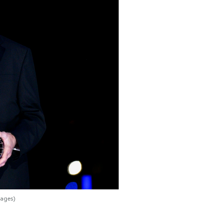
mages)