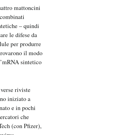
uattro mattoncini
 combinati
ntetiche – quindi
are le difese da
lule per produrre
trovarono il modo
 l’mRNA sintetico
verse riviste
ano iniziato a
nato e in pochi
ercatori che
ech (con Pfizer),
avirus.