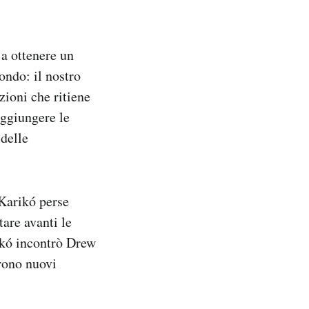
 a ottenere un
ondo: il nostro
zioni che ritiene
aggiungere le
 delle
 Karikó perse
tare avanti le
ikó incontrò Drew
rono nuovi