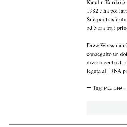
Katalin Karikó è 
1982 e ha poi lav
Si è poi trasferit
ed è ora tra i pri
Drew Weissman è 
conseguito un dot
diversi centri di
legata all’RNA pr
Tag:
-
MEDICINA