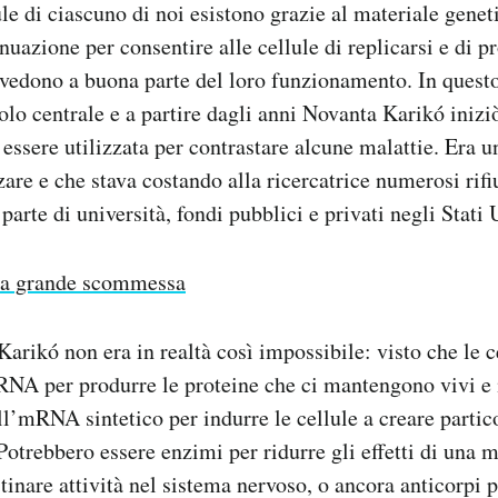
ule di ciascuno di noi esistono grazie al materiale genet
inuazione per consentire alle cellule di replicarsi e di p
vvedono a buona parte del loro funzionamento. In quest
o centrale e a partire dagli anni Novanta Karikó iniziò
essere utilizzata per contrastare alcune malattie. Era 
zzare e che stava costando alla ricercatrice numerosi rifiu
arte di università, fondi pubblici e privati negli Stati U
a grande scommessa
Karikó non era in realtà così impossibile: visto che le 
RNA per produrre le proteine che ci mantengono vivi e 
ll’mRNA sintetico per indurre le cellule a creare partico
otrebbero essere enzimi per ridurre gli effetti di una ma
stinare attività nel sistema nervoso, o ancora anticorpi 