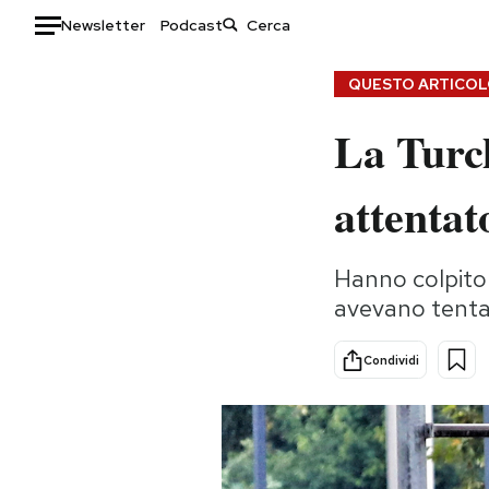
Newsletter
Podcast
Auto
QUESTO ARTICOLO
La Turch
HOME
Italia
Moda
attentat
Mondo
Libri
Politica
Consumismi
Hanno colpito 
Tecnologia
Storie/Idee
avevano tentat
Internet
Ok Boomer!
Scienza
Media
Condividi
Cultura
Europa
Economia
Altrecose
Sport
Mondiali calcio 2026