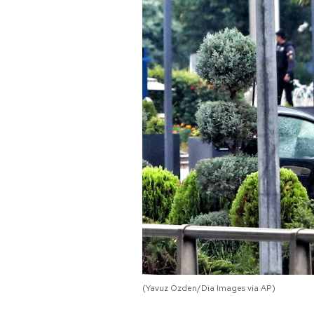
PODCAST
NEWSLETTER
I MIEI PREFERITI
SHOP
CALENDARIO
AREA PERSONALE
Area Personale
(Yavuz Ozden/Dia Images via AP)
Newsletter