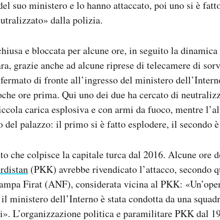
del suo ministero e lo hanno attaccato, poi uno si è fatt
eutralizzato» dalla polizia.
hiusa e bloccata per alcune ore, in seguito la dinamica d
ara, grazie anche ad alcune riprese di telecamere di sorv
 fermato di fronte all’ingresso del ministero dell’Inter
oche ore prima. Qui uno dei due ha cercato di neutralizz
ccola carica esplosiva e con armi da fuoco, mentre l’al
o del palazzo: il primo si è fatto esplodere, il secondo è
ato che colpisce la capitale turca dal 2016. Alcune ore
rdistan
(PKK)
avrebbe rivendicato l’attacco, secondo q
stampa Firat (ANF), considerata vicina al PKK: «Un’ope
 il ministero dell’Interno è stata condotta da una squadr
i». L’
organizzazione politica e paramilitare PKK dal 1