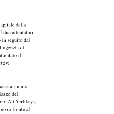
apitale della
I due attentatori
to in seguito
dal
l’agenzia di
ttentato il
ttivi
sse a riunirsi
lazzo del
rno, Ali Yerlikaya,
no di fronte al