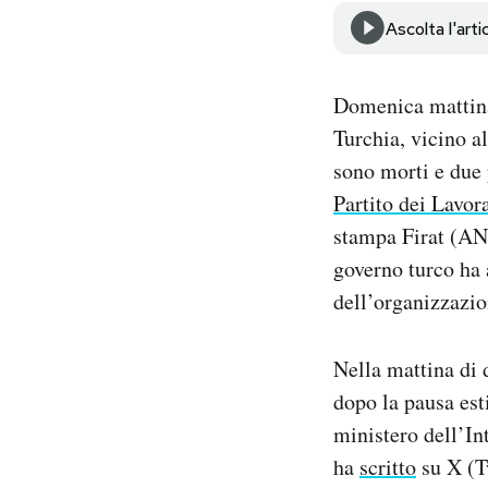
Notifiche mobile
Ascolta l'arti
Regala il Post
Hai bisogno di aiuto?
Domenica mattina 
Esci
Turchia, vicino al
sono morti e due p
Partito dei Lavor
stampa Firat (ANF
governo turco ha 
dell’organizzazio
Nella mattina di 
dopo la pausa est
ministero dell’Int
ha
scritto
su X (T