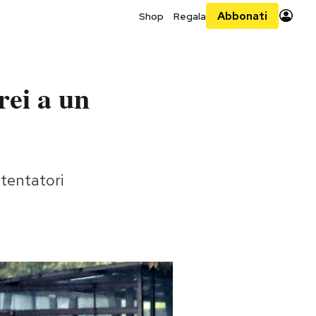
Abbonati
Shop
Regala
rei a un
ttentatori