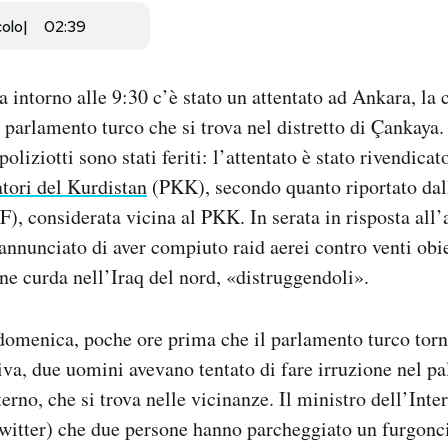
colo
02:39
intorno alle 9:30 c’è stato un attentato ad Ankara, la c
 parlamento turco che si trova nel distretto di Çankaya. 
oliziotti sono stati feriti: l’attentato è stato rivendica
atori del Kurdistan
(PKK),
secondo quanto riportato dal
), considerata vicina al PKK. In serata in risposta all’a
annunciato di aver compiuto raid aerei contro venti obie
ne curda nell’Iraq del nord, «distruggendoli».
domenica, poche ore prima che il parlamento turco torna
iva, due uomini avevano tentato di fare irruzione nel pa
erno, che si trova nelle vicinanze. Il ministro dell’Inte
witter) che due persone hanno parcheggiato un furgonci