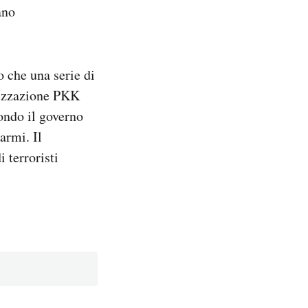
ano
o che una serie di
anizzazione PKK
ondo il governo
 armi. Il
 terroristi