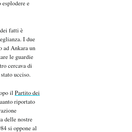
o esplodere e
ei fatti è
eglianza. I due
no ad Ankara un
are le guardie
tro cercava di
 stato ucciso.
 dopo
il
Partito dei
uanto riportato
razione
a delle nostre
984 si oppone al