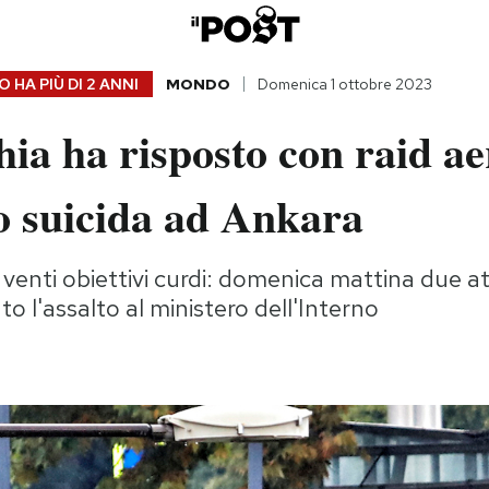
 HA PIÙ DI
2 ANNI
MONDO
Domenica 1 ottobre 2023
ia ha risposto con raid ae
o suicida ad Ankara
venti obiettivi curdi: domenica mattina due a
o l'assalto al ministero dell'Interno