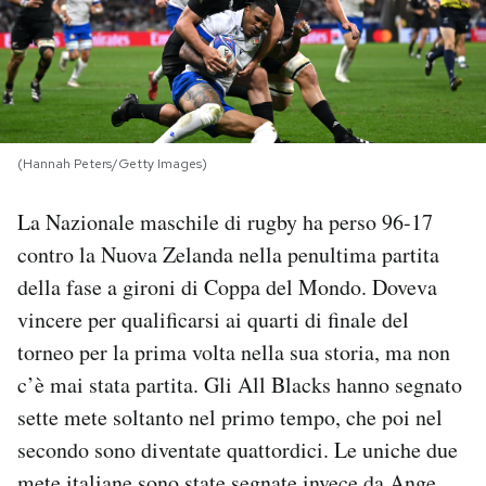
PODCAST
NEWSLETTER
(Hannah Peters/Getty Images)
I MIEI PREFERITI
La Nazionale maschile di rugby ha perso 96-17
contro la Nuova Zelanda nella penultima partita
SHOP
della fase a gironi di Coppa del Mondo. Doveva
vincere per qualificarsi ai quarti di finale del
CALENDARIO
torneo per la prima volta nella sua storia, ma non
c’è mai stata partita. Gli All Blacks hanno segnato
AREA PERSONALE
sette mete soltanto nel primo tempo, che poi nel
secondo sono diventate quattordici. Le uniche due
Area Personale
Newsletter
mete italiane sono state segnate invece da Ange