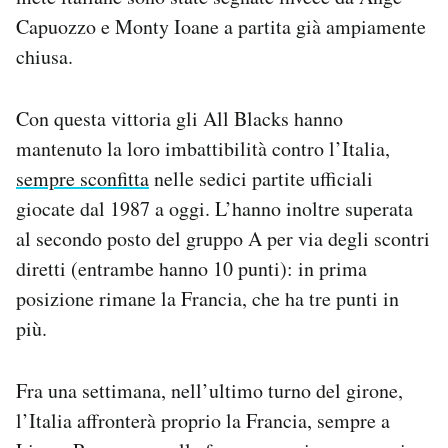
Notifiche mobile
Capuozzo e Monty Ioane a partita già ampiamente
Regala il Post
chiusa.
Hai bisogno di aiuto?
Esci
Con questa vittoria gli All Blacks hanno
mantenuto la loro imbattibilità contro l’Italia,
sempre sconfitta
nelle sedici partite ufficiali
giocate dal 1987 a oggi. L’hanno inoltre superata
al secondo posto del gruppo A per via degli scontri
diretti (entrambe hanno 10 punti): in prima
posizione rimane la Francia, che ha tre punti in
più.
Fra una settimana, nell’ultimo turno del girone,
l’Italia affronterà proprio la Francia, sempre a