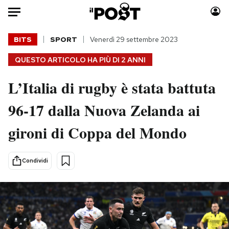
Auto
BITS
SPORT
Venerdì 29 settembre 2023
QUESTO ARTICOLO HA PIÙ DI
2 ANNI
HOME
L’Italia di rugby è stata battuta
Italia
Moda
Mondo
Libri
96-17 dalla Nuova Zelanda ai
Politica
Consumismi
gironi di Coppa del Mondo
Tecnologia
Storie/Idee
Internet
Ok Boomer!
Scienza
Media
Condividi
Cultura
Europa
Economia
Altrecose
Sport
Mondiali calcio 2026