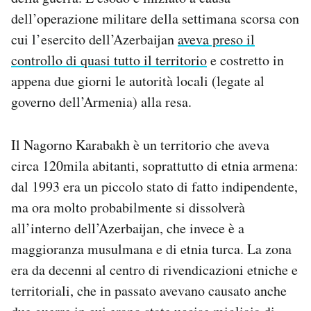
Notifiche mobile
dell’operazione militare della settimana scorsa con
Regala il Post
cui l’esercito dell’Azerbaijan
aveva preso il
Hai bisogno di aiuto?
controllo di quasi tutto il territorio
e costretto in
Esci
appena due giorni le autorità locali (legate al
governo dell’Armenia) alla resa.
Il Nagorno Karabakh è un territorio che aveva
circa 120mila abitanti, soprattutto di etnia armena:
dal 1993 era un piccolo stato di fatto indipendente,
ma ora molto probabilmente si dissolverà
all’interno dell’Azerbaijan, che invece è a
maggioranza musulmana e di etnia turca. La zona
era da decenni al centro di rivendicazioni etniche e
territoriali, che in passato avevano causato anche