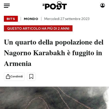
Auto
BITS
MONDO
Mercoledì 27 settembre 2023
QUESTO ARTICOLO HA PIÙ DI
2 ANNI
HOME
Un quarto della popolazione del
Italia
Moda
Mondo
Libri
Nagorno Karabakh è fuggito in
Politica
Consumismi
Armenia
Tecnologia
Storie/Idee
Internet
Ok Boomer!
Scienza
Media
Condividi
Cultura
Europa
Economia
Altrecose
Sport
Mondiali calcio 2026