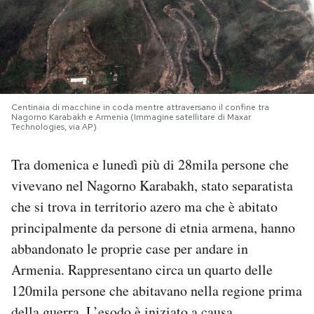
PODCAST
NEWSLETTER
Centinaia di macchine in coda mentre attraversano il confine tra
Nagorno Karabakh e Armenia (Immagine satellitare di Maxar
I MIEI PREFERITI
Technologies, via AP)
Tra domenica e lunedì più di 28mila persone che
SHOP
vivevano nel Nagorno Karabakh, stato separatista
che si trova in territorio azero ma che è abitato
CALENDARIO
principalmente da persone di etnia armena, hanno
abbandonato le proprie case per andare in
AREA PERSONALE
Armenia. Rappresentano circa un quarto delle
120mila persone che abitavano nella regione prima
Area Personale
Newsletter
della guerra. L’esodo è iniziato a causa