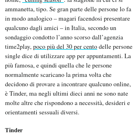
Notifiche mobile
ammanetta, tipo. Se gran parte delle persone lo fa
Regala il Post
in modo analogico – magari facendosi presentare
Hai bisogno di aiuto?
qualcuno dagli amici – in Italia, secondo un
Esci
sondaggio condotto l’anno scorso dall’agenzia
time2play,
poco più del 30 per cento
delle persone
single dice di utilizzare app per appuntamenti. La
più famosa, e quindi quella che le persone
normalmente scaricano la prima volta che
decidono di provare a incontrare qualcuno online,
è Tinder, ma negli ultimi dieci anni ne sono nate
molte altre che rispondono a necessità, desideri e
orientamenti sessuali diversi.
Tinder