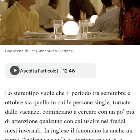
PODCAST
NEWSLETTER
Una scena di Her (Annapurna Pictures)
I MIEI PREFERITI
Ascolta l'articolo
12:46
SHOP
Lo stereotipo vuole che il periodo tra settembre e
CALENDARIO
ottobre sia quello in cui le persone single, tornate
dalle vacanze, cominciano a cercare con un po’ più
AREA PERSONALE
di attenzione qualcuno con cui uscire nei freddi
Area Personale
mesi invernali. In inglese il fenomeno ha anche un
Newsletter
nome,
“cuffing season”
: la stagione in cui ci si