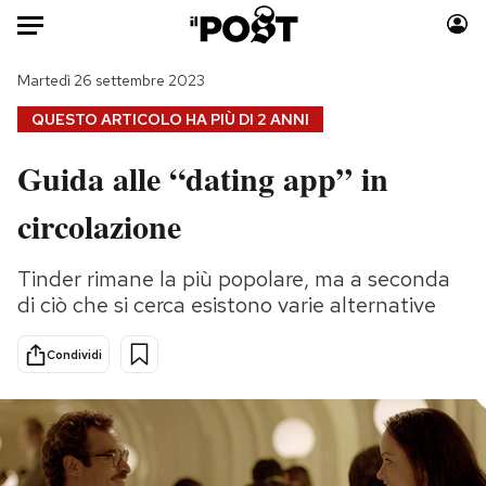
Auto
Martedì 26 settembre 2023
QUESTO ARTICOLO HA PIÙ DI
2 ANNI
HOME
Guida alle “dating app” in
Italia
Moda
circolazione
Mondo
Libri
Politica
Consumismi
Tinder rimane la più popolare, ma a seconda
Tecnologia
Storie/Idee
di ciò che si cerca esistono varie alternative
Internet
Ok Boomer!
Scienza
Media
Condividi
Cultura
Europa
Economia
Altrecose
Sport
Mondiali calcio 2026