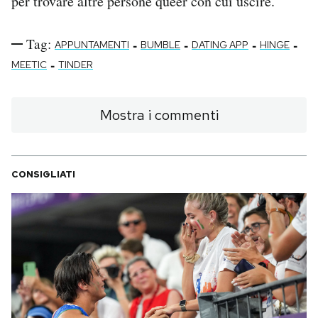
per trovare altre persone queer con cui uscire.
Tag:
-
-
-
-
APPUNTAMENTI
BUMBLE
DATING APP
HINGE
-
MEETIC
TINDER
Mostra i commenti
CONSIGLIATI