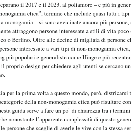
separano il 2017 e il 2023, al poliamore – e più in gener
onogamia etica”, termine che include quasi tutti i tipi 
la monogamia – si sono avvicinate ancora più persone, 
mente attraggono persone interessate a stili di vita poco
o o Berlino. Oltre alle decine di migliaia di persone 
 persone interessate a vari tipi di non-monogamia etica
ng più popolari e generaliste come Hinge e più recent
il proprio design per chiedere agli utenti se cercano un
o.
ia per la prima volta a questo mondo, però, districarsi t
tocategorie della non-monogamia etica può risultare co
esta guida serve a fare un po’ di chiarezza tra i termin
he nonostante l’apparente complessità di questo genere
le persone che sceglie di averle le vive con la stessa se