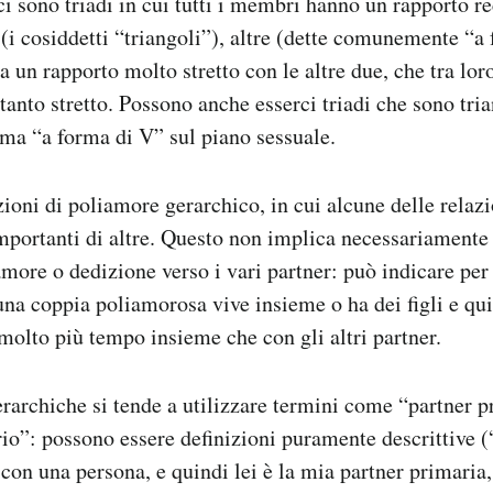
 ci sono triadi in cui tutti i membri hanno un rapporto r
(i cosiddetti “triangoli”), altre (dette comunemente “a
a un rapporto molto stretto con le altre due, che tra lo
ttanto stretto. Possono anche esserci triadi che sono tri
 ma “a forma di V” sul piano sessuale.
zioni di poliamore gerarchico, in cui alcune delle rela
mportanti di altre. Questo non implica necessariamente 
i amore o dedizione verso i vari partner: può indicare pe
 una coppia poliamorosa vive insieme o ha dei figli e qu
olto più tempo insieme che con gli altri partner.
erarchiche si tende a utilizzare termini come “partner p
io”: possono essere definizioni puramente descrittive (
o con una persona, e quindi lei è la mia partner primaria