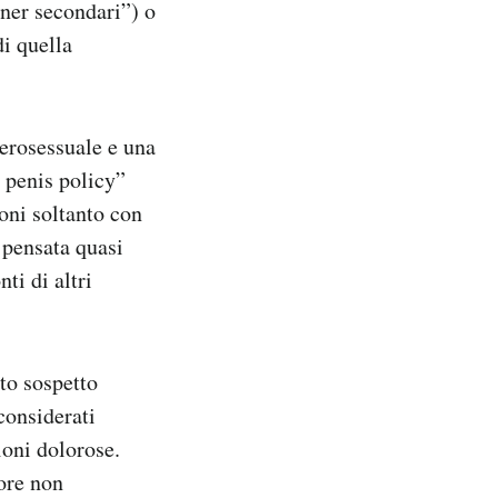
tner secondari”) o
di quella
erosessuale e una
 penis policy”
oni soltanto con
 pensata quasi
ti di altri
rto sospetto
considerati
ioni dolorose.
ore non