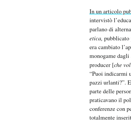
Notifiche mobile
In un articolo pu
Regala il Post
intervistò l’educ
Hai bisogno di aiuto?
Esci
parlano di altern
etica,
pubblicato 
era cambiato l’ap
monogame dagli an
producer [
che vol
“Puoi indicarmi 
pazzi urlanti?”. 
parte delle perso
praticavano il po
conferenze con pe
totalmente inseri