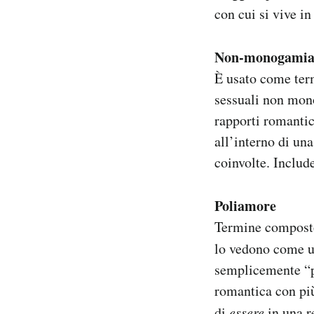
con cui si vive 
Non-monogamia 
È usato come term
sessuali non mon
rapporti romantici
all’interno di un
coinvolte. Include
Poliamore
Termine composto 
lo vedono come un
semplicemente “p
romantica con più
di
essere
in una r