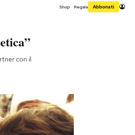
Abbonati
Shop
Regala
etica”
rtner con il