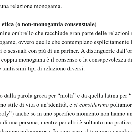
in una relazione monogama.
etica (o non-monogamia consensuale)
ine ombrello che racchiude gran parte delle relazioni
ogame, ovvero quelle che contemplano esplicitamente l
 o sessuali con più di un partner. A distinguerle dall’o
a coppia monogama è il consenso e la consapevolezza di 
 tantissimi tipi di relazione diversi.
dalla parola greca per “molti” e da quella latina per 
o stile di vita o un’identità, e
si considerano
poliamor
oly”) anche se in uno specifico momento non hanno un
 di una persona, mentre per altri è soltanto una pratica
elazione poliamorosa. In ogni caso, il termine si applica