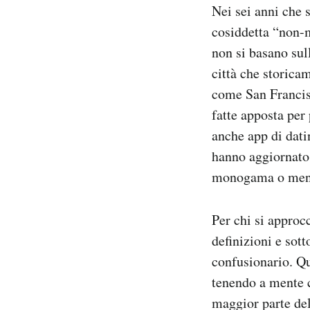
Nei sei anni che 
cosiddetta “non-m
non si basano sul
città che storica
come San Francisc
fatte apposta per
anche app di dati
hanno aggiornato 
monogama o men
Per chi si approcc
definizioni e sot
confusionario. Qu
tenendo a mente c
maggior parte del