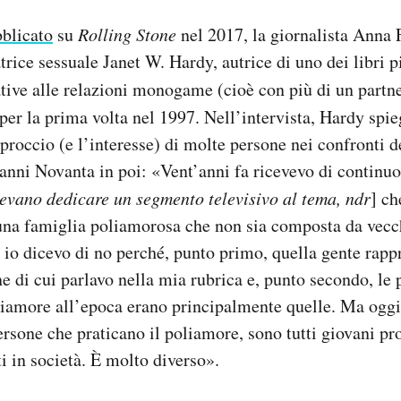
bblicato
su
Rolling Stone
nel 2017, la giornalista Anna 
atrice sessuale Janet W. Hardy, autrice di uno dei libri 
ative alle relazioni monogame (cioè con più di un partn
per la prima volta nel 1997. Nell’intervista, Hardy spi
proccio (e l’interesse) di molte persone nei confronti d
ni Novanta in poi: «Vent’anni fa ricevevo di continuo
evano dedicare un segmento televisivo al tema, ndr
] ch
una famiglia poliamorosa che non sia composta da vecch
E io dicevo di no perché, punto primo, quella gente rapp
ne di cui parlavo nella mia rubrica e, punto secondo, le
liamore all’epoca erano principalmente quelle. Ma ogg
rsone che praticano il poliamore, sono tutti giovani pro
ti in società. È molto diverso».