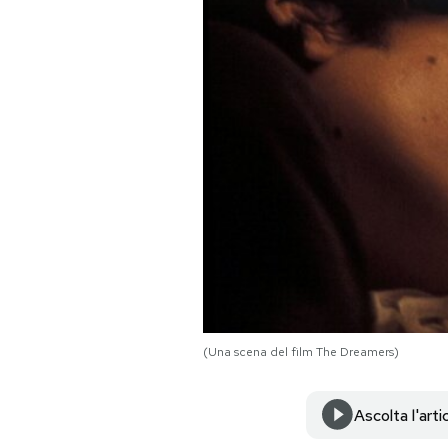
PODCAST
NEWSLETTER
I MIEI PREFERITI
SHOP
CALENDARIO
(Una scena del film The Dreamers)
AREA PERSONALE
Area Personale
Ascolta l'arti
Newsletter