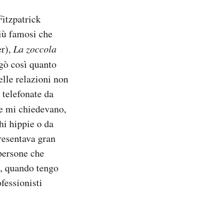
Fitzpatrick
più famosi che
er),
La zoccola
egò così quanto
elle relazioni non
 telefonate da
e mi chiedevano,
i hippie o da
resentava gran
 persone che
i, quando tengo
fessionisti