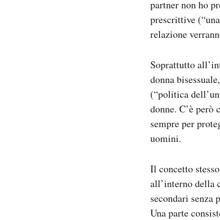
partner non ho pr
prescrittive (“un
relazione verrann
Soprattutto all’i
donna bisessuale,
(“politica dell’u
donne. C’è però c
sempre per proteg
uomini.
Il concetto stess
all’interno della
secondari senza p
Una parte consist