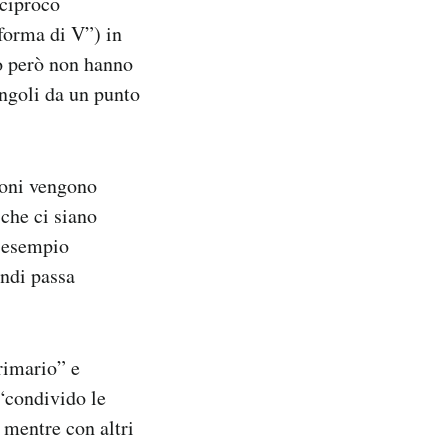
eciproco
 forma di V”) in
ro però non hanno
angoli da un punto
zioni vengono
che ci siano
r esempio
indi passa
rimario” e
“condivido le
, mentre con altri