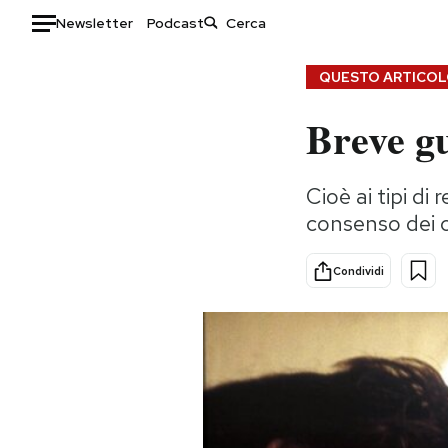
Newsletter
Podcast
Auto
QUESTO ARTICOLO
Breve g
HOME
Italia
Moda
Cioè ai tipi di
Mondo
Libri
consenso dei c
Politica
Consumismi
Tecnologia
Storie/Idee
Condividi
Internet
Ok Boomer!
Scienza
Media
Cultura
Europa
Economia
Altrecose
Sport
Mondiali calcio 2026