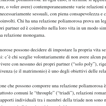
ere, o voler avere) contemporaneamente varie relazioni
 necessariamente sessuali, con piena consapevolezza e 
r coinvolti. Chi ha una relazione poliamorosa prova un 
pri partner ed è coinvolto nella loro vita in un modo sim
una relazione monogama.
orose possono decidere di impostare la propria vita se
i: c’è chi sceglie volontariamente di non avere alcun pa
ivere con nessuno dei propri partner (“solo poly”), rige
ivenza (e il matrimonio) è uno degli obiettivi delle rela
one che possono comporre una relazione poliamorosa è 
ttosto comuni le “throuple” (“triadi”), relazioni rom
 rapporti individuali tra i membri della triade non sono