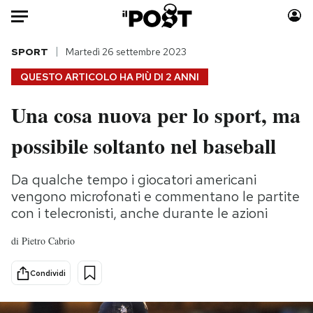
Auto
SPORT
Martedì 26 settembre 2023
QUESTO ARTICOLO HA PIÙ DI
2 ANNI
HOME
Una cosa nuova per lo sport, ma
Italia
Moda
possibile soltanto nel baseball
Mondo
Libri
Politica
Consumismi
Da qualche tempo i giocatori americani
Tecnologia
Storie/Idee
vengono microfonati e commentano le partite
Internet
Ok Boomer!
con i telecronisti, anche durante le azioni
Scienza
Media
Cultura
Europa
di
Pietro Cabrio
Economia
Altrecose
Condividi
Sport
Mondiali calcio 2026