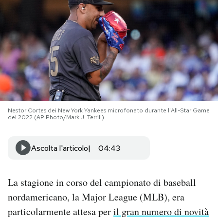
PODCAST
NEWSLETTER
I MIEI PREFERITI
Nestor Cortes dei New York Yankees microfonato durante l'All-Star Game
SHOP
del 2022 (AP Photo/Mark J. Terrill)
Ascolta l'articolo
04:43
CALENDARIO
AREA PERSONALE
La stagione in corso del campionato di baseball
nordamericano, la Major League (MLB), era
Area Personale
particolarmente attesa per
il gran numero di novità
Newsletter