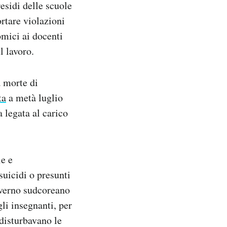
esidi delle scuole
rtare violazioni
omici ai docenti
l lavoro.
a morte di
ta
a metà luglio
a legata al carico
ie e
suicidi o presunti
governo sudcoreano
li insegnanti, per
 disturbavano le