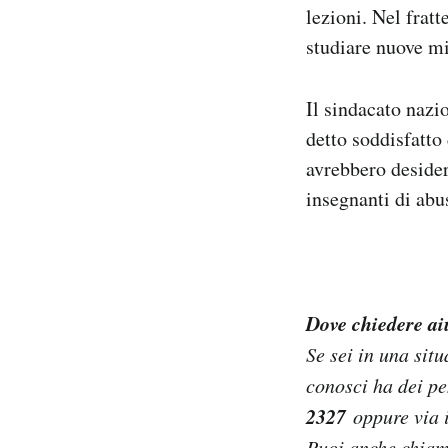
lezioni. Nel fratt
studiare nuove mis
Il sindacato nazi
detto soddisfatto
avrebbero desider
insegnanti di abus
Dove chiedere ai
Se sei in una sit
conosci ha dei pe
2327
oppure via 
Puoi anche chiam