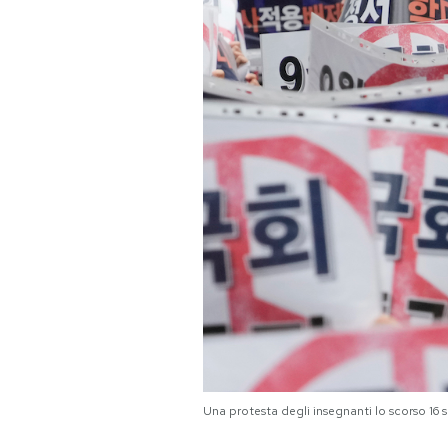
PODCAST
NEWSLETTER
I MIEI PREFERITI
SHOP
CALENDARIO
AREA PERSONALE
Area Personale
Una protesta degli insegnanti lo scorso 1
Newsletter