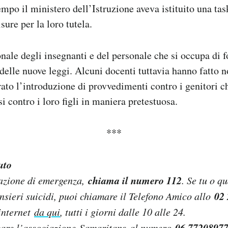
empo il ministero dell’Istruzione aveva istituito una tas
ure per la loro tutela.
onale degli insegnanti e del personale che si occupa di 
 delle nuove leggi. Alcuni docenti tuttavia hanno fatto n
ato l’introduzione di provvedimenti contro i genitori c
i contro i loro figli in maniera pretestuosa.
***
uto
chiama il numero 112
uazione di emergenza,
. Se tu o q
02
nsieri suicidi, puoi chiamare il Telefono Amico allo
internet
da qui
, tutti i giorni dalle 10 alle 24.
06 7720897
are l’associazione
Samaritans
al numero