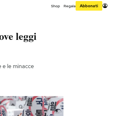
Abbonati
Shop
Regala
ve leggi
e e le minacce