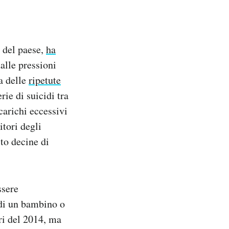
 del paese,
ha
alle pressioni
sa delle
ripetute
ie di suicidi tra
 carichi eccessivi
itori degli
to decine di
ssere
 di un bambino o
ri del 2014, ma