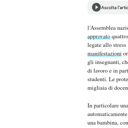
Notifiche mobile
Ascolta l'arti
Regala il Post
Hai bisogno di aiuto?
l’Assemblea nazi
Esci
approvato
quattro
legate allo stres
manifestazioni
or
gli insegnanti, ch
di lavoro e in par
studenti. Le prot
migliaia di docent
In particolare un
automaticamente 
una bambina, come