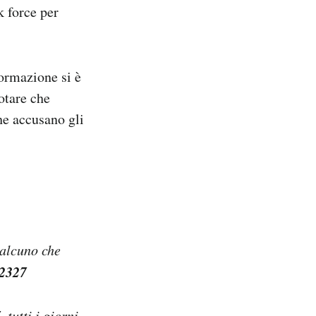
k force per
formazione si è
otare che
he accusano gli
ualcuno che
 2327
7
, tutti i giorni