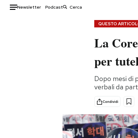
Newsletter
Podcast
Auto
QUESTO ARTICOLO
La Core
HOME
Italia
Moda
per tute
Mondo
Libri
Politica
Consumismi
Dopo mesi di p
Tecnologia
Storie/Idee
verbali da part
Internet
Ok Boomer!
Scienza
Media
Condividi
Cultura
Europa
Economia
Altrecose
Sport
Mondiali calcio 2026