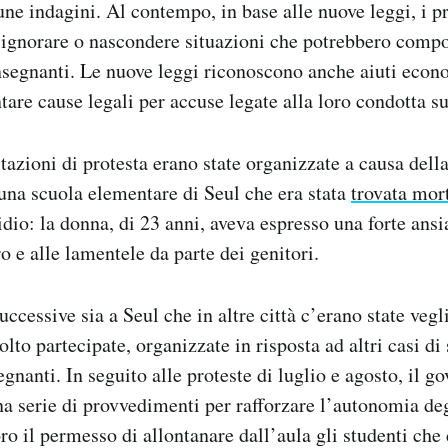
ne indagini. Al contempo, in base alle nuove leggi, i pr
ignorare o nascondere situazioni che potrebbero compo
 insegnanti. Le nuove leggi riconoscono anche aiuti econ
tare cause legali per accuse legate alla loro condotta su
azioni di protesta erano state organizzate a causa dell
una scuola elementare di Seul che era stata
trovata mor
dio: la donna, di 23 anni, aveva espresso una forte ansi
o e alle lamentele da parte dei genitori.
ccessive sia a Seul che in altre città c’erano state vegl
to partecipate, organizzate in risposta ad altri casi di 
segnanti. In seguito alle proteste di luglio e agosto, il 
a serie di provvedimenti per rafforzare l’autonomia deg
o il permesso di allontanare dall’aula gli studenti che