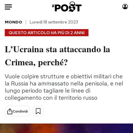
Auto
MONDO
Lunedì 18 settembre 2023
QUESTO ARTICOLO HA PIÙ DI
2 ANNI
HOME
L’Ucraina sta attaccando la
Italia
Moda
Crimea, perché?
Mondo
Libri
Politica
Consumismi
Vuole colpire strutture e obiettivi militari che
Tecnologia
Storie/Idee
la Russia ha ammassato nella penisola, e nel
Internet
Ok Boomer!
lungo periodo tagliare le linee di
Scienza
Media
collegamento con il territorio russo
Cultura
Europa
Economia
Altrecose
Condividi
Sport
Mondiali calcio 2026