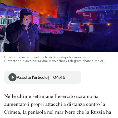
PODCAST
NEWSLETTER
I MIEI PREFERITI
Un attacco ucraino nel porto di Sebastopoli a inizio settembre
(Sevastopol Governor Mikhail Razvozhaev telegram channel via AP)
SHOP
Ascolta l'articolo
04:46
CALENDARIO
Nelle ultime settimane l’esercito ucraino ha
AREA PERSONALE
aumentato i propri attacchi a distanza contro la
Area Personale
Crimea, la penisola nel mar Nero che la Russia ha
Newsletter