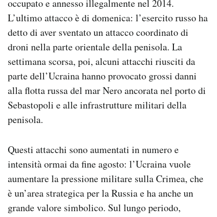
occupato e annesso illegalmente nel 2014.
Notifiche mobile
L’ultimo attacco è di domenica: l’esercito russo ha
Regala il Post
detto di aver sventato un attacco coordinato di
Hai bisogno di aiuto?
droni nella parte orientale della penisola. La
Esci
settimana scorsa, poi, alcuni attacchi riusciti da
parte dell’Ucraina hanno provocato grossi danni
alla flotta russa del mar Nero ancorata nel porto di
Sebastopoli e alle infrastrutture militari della
penisola.
Questi attacchi sono aumentati in numero e
intensità ormai da fine agosto: l’Ucraina vuole
aumentare la pressione militare sulla Crimea, che
è un’area strategica per la Russia e ha anche un
grande valore simbolico. Sul lungo periodo,