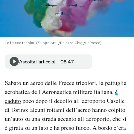
PODCAST
NEWSLETTER
Le frecce tricolori (Filippo Attili/Palazzo Chigi/LaPresse)
I MIEI PREFERITI
Ascolta l'articolo
08:47
SHOP
Sabato un aereo delle Frecce tricolori, la pattuglia
acrobatica dell’Aeronautica militare italiana,
è
CALENDARIO
caduto
poco dopo il decollo all’aeroporto Caselle
di Torino: alcuni rottami dell’aereo hanno colpito
AREA PERSONALE
un’auto su una strada accanto all’aeroporto, che si
Area Personale
è girata su un lato e ha preso fuoco. A bordo c’era
Newsletter