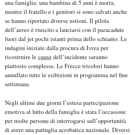
una famiglia: una bambina di 5 anni è morta,
Notifiche mobile
mentre il fratello e i genitori si sono salvati anche
Regala il Post
se hanno riportato diverse ustioni. Il pilota
Hai bisogno di aiuto?
Esci
dell’aereo è riuscito a lanciarsi con il paracadute
fuori dal jet pochi istanti prima dello schianto. Le
indagini iniziate dalla procura di Ivrea per
ricostruire le
cause
dell’incidente saranno
piuttosto complesse. Le Frecce tricolori hanno
annullato tutte le esibizioni in programma nel fine
settimana.
Negli ultimi due giorni l’estesa partecipazione
emotiva al lutto della famiglia è stata l’occasione
per molte persone di interrogarsi sull’opportunità
di avere una pattuglia acrobatica nazionale. Diversi