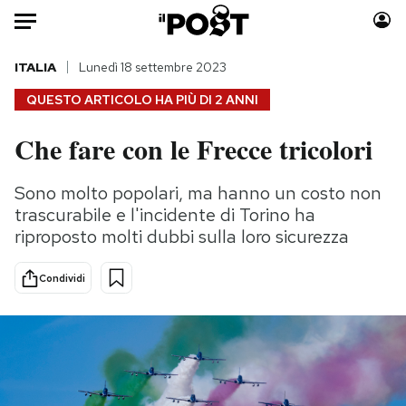
Auto
ITALIA
Lunedì 18 settembre 2023
QUESTO ARTICOLO HA PIÙ DI
2 ANNI
HOME
Che fare con le Frecce tricolori
Italia
Moda
Mondo
Libri
Sono molto popolari, ma hanno un costo non
Politica
Consumismi
trascurabile e l'incidente di Torino ha
Tecnologia
Storie/Idee
riproposto molti dubbi sulla loro sicurezza
Internet
Ok Boomer!
Condividi
Scienza
Media
Cultura
Europa
Economia
Altrecose
Sport
Mondiali calcio 2026