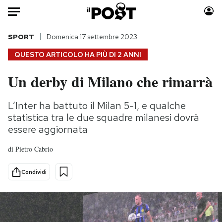
Auto
SPORT
Domenica 17 settembre 2023
QUESTO ARTICOLO HA PIÙ DI
2 ANNI
HOME
Un derby di Milano che rimarrà
Italia
Moda
Mondo
Libri
L’Inter ha battuto il Milan 5-1, e qualche
Politica
Consumismi
statistica tra le due squadre milanesi dovrà
Tecnologia
Storie/Idee
essere aggiornata
Internet
Ok Boomer!
di
Pietro Cabrio
Scienza
Media
Cultura
Europa
Condividi
Economia
Altrecose
Sport
Mondiali calcio 2026