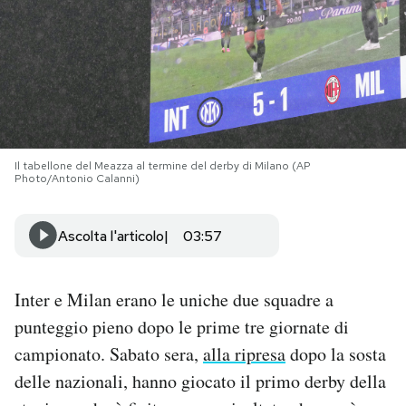
PODCAST
NEWSLETTER
I MIEI PREFERITI
Il tabellone del Meazza al termine del derby di Milano (AP
Photo/Antonio Calanni)
SHOP
Ascolta l'articolo
03:57
CALENDARIO
Inter e Milan erano le uniche due squadre a
punteggio pieno dopo le prime tre giornate di
AREA PERSONALE
campionato. Sabato sera,
alla ripresa
dopo la sosta
Area Personale
delle nazionali, hanno giocato il primo derby della
Newsletter