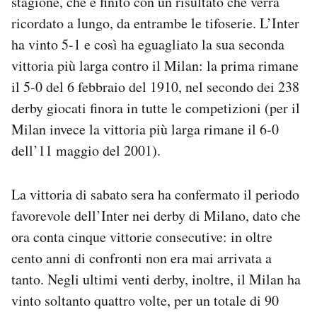
stagione, che è finito con un risultato che verrà
Notifiche mobile
ricordato a lungo, da entrambe le tifoserie. L’Inter
Regala il Post
ha vinto 5-1 e così ha eguagliato la sua seconda
Hai bisogno di aiuto?
vittoria più larga contro il Milan: la prima rimane
Esci
il 5-0 del 6 febbraio del 1910, nel secondo dei 238
derby giocati finora in tutte le competizioni (per il
Milan invece la vittoria più larga rimane il 6-0
dell’11 maggio del 2001).
La vittoria di sabato sera ha confermato il periodo
favorevole dell’Inter nei derby di Milano, dato che
ora conta cinque vittorie consecutive: in oltre
cento anni di confronti non era mai arrivata a
tanto. Negli ultimi venti derby, inoltre, il Milan ha
vinto soltanto quattro volte, per un totale di 90