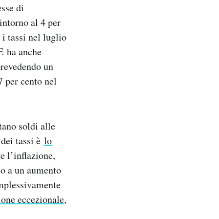
esse di
intorno al 4 per
i tassi nel luglio
CE ha anche
 prevedendo un
7 per cento nel
tano soldi alle
 dei tassi è
lo
e l’inflazione,
no a un aumento
omplessivamente
ione eccezionale
,