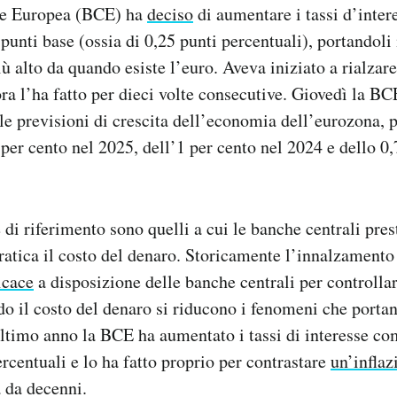
le Europea (BCE) ha
deciso
di aumentare i tassi d’inter
punti base (ossia di 0,25 punti percentuali), portandoli 
più alto da quando esiste l’euro. Aveva iniziato a rialzare 
ora l’ha fatto per dieci volte consecutive. Giovedì la B
o le previsioni di crescita dell’economia dell’eurozona,
per cento nel 2025, dell’1 per cento nel 2024 e dello 0,
e di riferimento sono quelli a cui le banche centrali pres
pratica il costo del denaro. Storicamente l’innalzamento
icace
a disposizione delle banche centrali per controllar
o il costo del denaro si riducono i fenomeni che porta
ultimo anno la BCE ha aumentato i tassi di interesse c
ercentuali e lo ha fatto proprio per contrastare
un’inflaz
 da decenni.