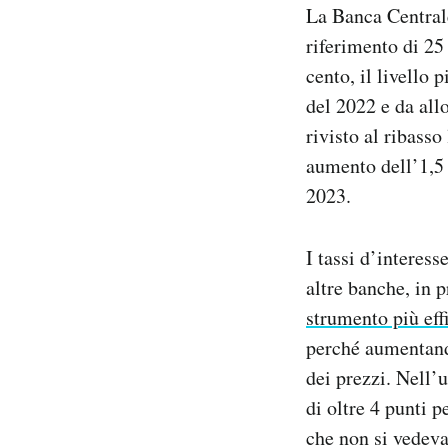
La Banca Centra
Notifiche mobile
riferimento di 25 
Regala il Post
Hai bisogno di aiuto?
cento, il livello 
Esci
del 2022 e da all
rivisto al ribass
aumento dell’1,5 
2023.
I tassi d’interess
altre banche, in 
strumento più eff
perché aumentand
dei prezzi. Nell’
di oltre 4 punti p
che non si vedeva