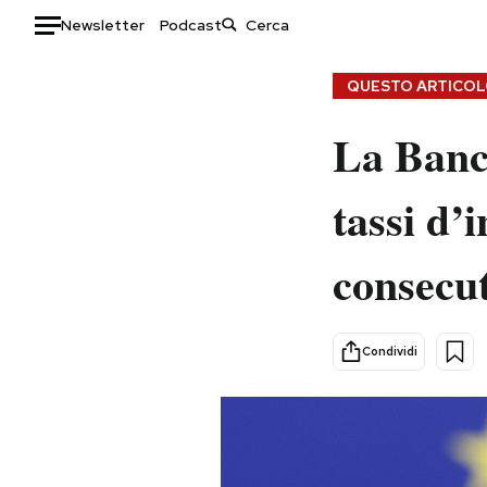
Newsletter
Podcast
Auto
QUESTO ARTICOLO
HOME
La Banc
Italia
Moda
tassi d’
Mondo
Libri
Politica
Consumismi
consecu
Tecnologia
Storie/Idee
Internet
Ok Boomer!
Scienza
Media
Condividi
Cultura
Europa
Economia
Altrecose
Sport
Mondiali calcio 2026