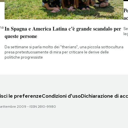
Pe
a
 ma
In Spagna e America Latina c’è grande scandalo per
Se
le
queste persone
Da settimane si parla molto dei "therians", una piccola sottocultura
presa pretestuosamente di mira per criticare le derive delle
politiche progressiste
sci le preferenze
Condizioni d'uso
Dichiarazione di acc
 28 settembre 2009 - ISSN 2610-9980