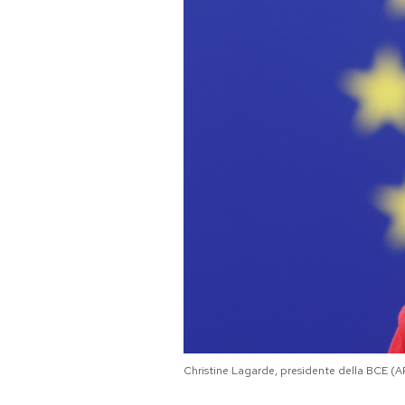
PODCAST
NEWSLETTER
I MIEI PREFERITI
SHOP
CALENDARIO
AREA PERSONALE
Christine Lagarde, presidente della BCE (A
Area Personale
Newsletter