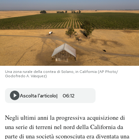
PODCAST
NEWSLETTER
I MIEI PREFERITI
Una zona rurale della contea di Solano, in California (AP Photo/
SHOP
Godofredo A. Vásquez)
CALENDARIO
Ascolta l'articolo
06:12
AREA PERSONALE
Negli ultimi anni la progressiva acquisizione di
una serie di terreni nel nord della California da
Area Personale
parte di una società sconosciuta era diventata una
Newsletter