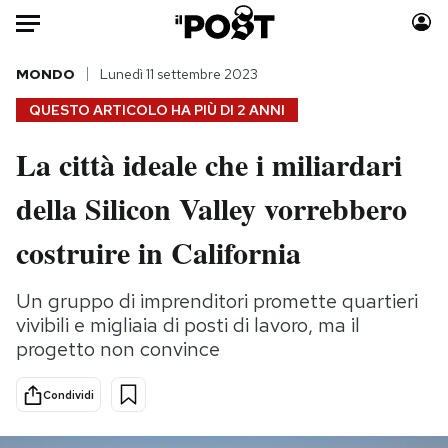
Auto
MONDO
Lunedì 11 settembre 2023
QUESTO ARTICOLO HA PIÙ DI
2 ANNI
HOME
La città ideale che i miliardari
Italia
Moda
della Silicon Valley vorrebbero
Mondo
Libri
Politica
Consumismi
costruire in California
Tecnologia
Storie/Idee
Internet
Ok Boomer!
Un gruppo di imprenditori promette quartieri
Scienza
Media
vivibili e migliaia di posti di lavoro, ma il
Cultura
Europa
progetto non convince
Economia
Altrecose
Condividi
Sport
Mondiali calcio 2026