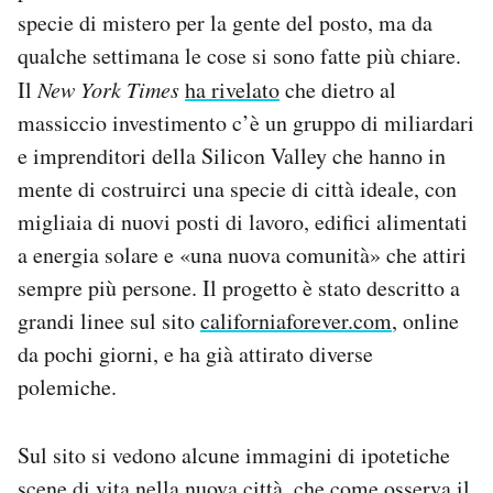
Notifiche mobile
specie di mistero per la gente del posto, ma da
Regala il Post
qualche settimana le cose si sono fatte più chiare.
Hai bisogno di aiuto?
Il
New York Times
ha rivelato
che dietro al
Esci
massiccio investimento c’è un gruppo di miliardari
e imprenditori della Silicon Valley che hanno in
mente di costruirci una specie di città ideale, con
migliaia di nuovi posti di lavoro, edifici alimentati
a energia solare e «una nuova comunità» che attiri
sempre più persone. Il progetto è stato descritto a
grandi linee sul sito
californiaforever.com
, online
da pochi giorni, e ha già attirato diverse
polemiche.
Sul sito si vedono alcune immagini di ipotetiche
scene di vita nella nuova città, che come osserva il