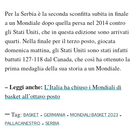
Notifiche mobile
Per la Serbia è la seconda sconfitta subita in finale
Regala il Post
Hai bisogno di aiuto?
a un Mondiale dopo quella persa nel 2014 contro
Esci
gli Stati Uniti, che in questa edizione sono arrivati
quarti. Nella finale per il terzo posto, giocata
domenica mattina, gli Stati Uniti sono stati infatti
battuti 127-118 dal Canada, che così ha ottenuto la
prima medaglia della sua storia a un Mondiale.
– Leggi anche:
L’Italia ha chiuso i Mondiali di
basket all’ottavo posto
Tag:
-
-
-
BASKET
GERMANIA
MONDIALI BASKET 2023
-
PALLACANESTRO
SERBIA