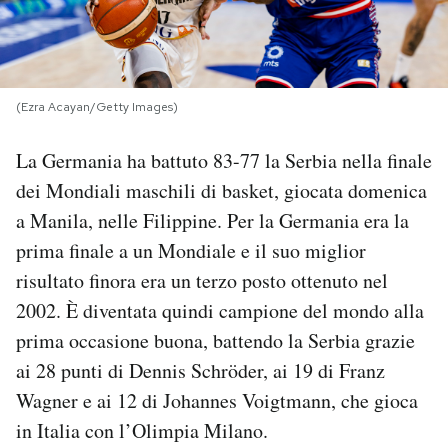
PODCAST
NEWSLETTER
(Ezra Acayan/Getty Images)
La Germania ha battuto 83-77 la Serbia nella finale
I MIEI PREFERITI
dei Mondiali maschili di basket, giocata domenica
a Manila, nelle Filippine. Per la Germania era la
SHOP
prima finale a un Mondiale e il suo miglior
risultato finora era un terzo posto ottenuto nel
CALENDARIO
2002. È diventata quindi campione del mondo alla
prima occasione buona, battendo la Serbia grazie
ai 28 punti di Dennis Schröder, ai 19 di Franz
AREA PERSONALE
Wagner e ai 12 di Johannes Voigtmann, che gioca
Area Personale
in Italia con l’Olimpia Milano.
Newsletter