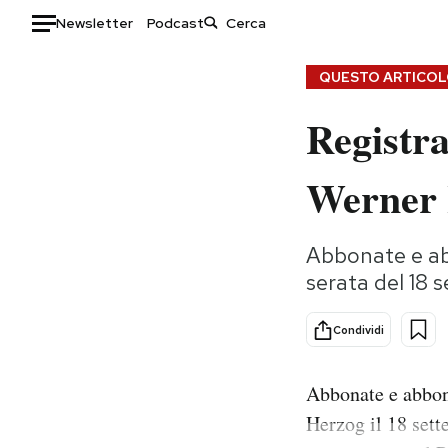
Newsletter
Podcast
Auto
QUESTO ARTICOLO
Registra
HOME
Italia
Moda
Werner
Mondo
Libri
Politica
Consumismi
Abbonate e abb
Tecnologia
Storie/Idee
serata del 18 s
Internet
Ok Boomer!
Scienza
Media
Condividi
Cultura
Europa
Economia
Altrecose
Abbonate e abbona
Sport
Mondiali calcio 2026
Herzog il 18 sett