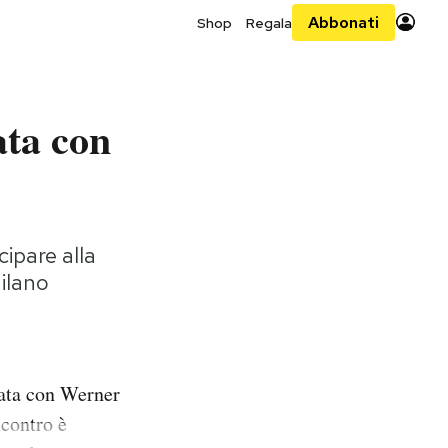
Abbonati
Shop
Regala
ata con
ipare alla
Milano
rata con Werner
ncontro è