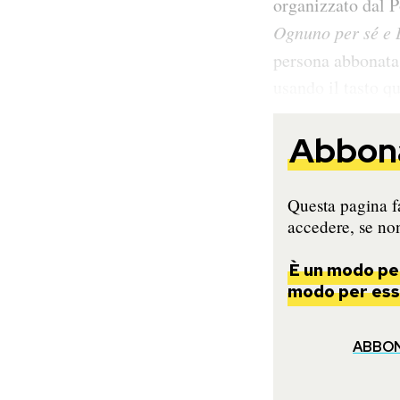
organizzato dal P
Ognuno per sé e D
PODCAST
persona abbonata
usando il tasto qu
NEWSLETTER
Abbona
I MIEI PREFERITI
Questa pagina fa
SHOP
accedere, se non
È un modo per
CALENDARIO
modo per esse
AREA PERSONALE
ABBO
Area Personale
Newsletter