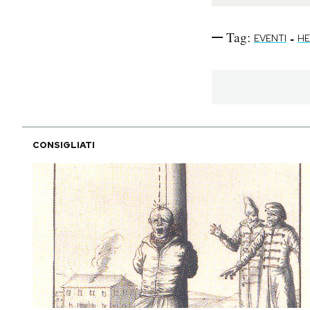
Notifiche mobile
Regala il Post
Tag:
-
EVENTI
H
Hai bisogno di aiuto?
Esci
CONSIGLIATI