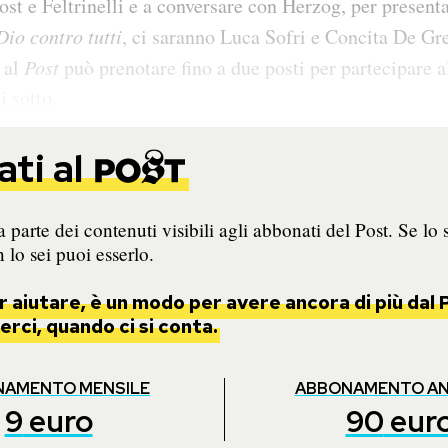
ost e Feltrinelli e a conversare con Herzog, per present
io contro tutti
, ci saranno Luca Sofri e Concita De Gr
 al
Post
può prenotare fino a due posti per partecipare a
i sotto.
ti al
 parte dei contenuti visibili agli abbonati del Post. Se lo 
 lo sei puoi esserlo.
 aiutare, è un modo per avere ancora di più dal P
rci, quando ci si conta.
NAMENTO MENSILE
ABBONAMENTO A
9
euro
90
eur