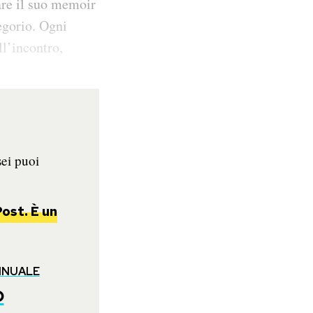
are il suo memoir
egorio. Ogni
ll’incontro,
sei puoi
ost. È un
NNUALE
o