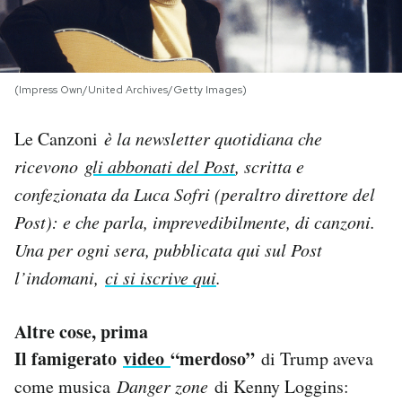
PODCAST
(Impress Own/United Archives/Getty Images)
NEWSLETTER
Le Canzoni
è la newsletter quotidiana che
I MIEI PREFERITI
ricevono
gli abbonati del Post
, scritta e
confezionata da Luca Sofri (peraltro direttore del
SHOP
Post): e che parla, imprevedibilmente, di canzoni.
Una per og
ni sera, pubblicata qui sul Post
CALENDARIO
l’indomani,
ci si iscrive qui
.
Altre cose, prima
AREA PERSONALE
Il famigerato
video
“merdoso”
di Trump aveva
Area Personale
come musica
Danger zone
di Kenny Loggins:
Newsletter