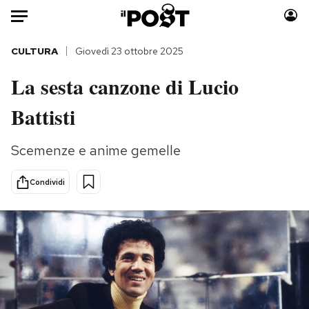
Auto
CULTURA
Giovedì 23 ottobre 2025
La sesta canzone di Lucio
HOME
Battisti
Italia
Moda
Mondo
Libri
Scemenze e anime gemelle
Politica
Consumismi
Tecnologia
Storie/Idee
Condividi
Internet
Ok Boomer!
Scienza
Media
Cultura
Europa
Economia
Altrecose
Sport
Mondiali calcio 2026