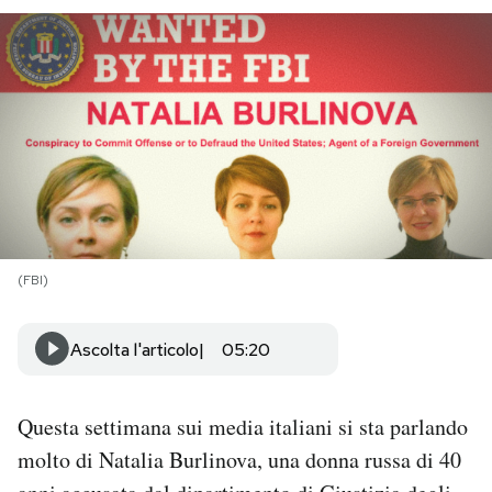
PODCAST
NEWSLETTER
I MIEI PREFERITI
SHOP
(FBI)
CALENDARIO
Ascolta l'articolo
05:20
AREA PERSONALE
Questa settimana sui media italiani si sta parlando
Area Personale
molto di Natalia Burlinova, una donna russa di 40
Newsletter