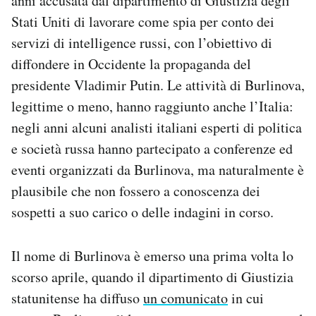
anni accusata dal dipartimento di Giustizia degli
Notifiche mobile
Stati Uniti di lavorare come spia per conto dei
Regala il Post
servizi di intelligence russi, con l’obiettivo di
Hai bisogno di aiuto?
diffondere in Occidente la propaganda del
Esci
presidente Vladimir Putin. Le attività di Burlinova,
legittime o meno, hanno raggiunto anche l’Italia:
negli anni alcuni analisti italiani esperti di politica
e società russa hanno partecipato a conferenze ed
eventi organizzati da Burlinova, ma naturalmente è
plausibile che non fossero a conoscenza dei
sospetti a suo carico o delle indagini in corso.
Il nome di Burlinova è emerso una prima volta lo
scorso aprile, quando il dipartimento di Giustizia
statunitense ha diffuso
un comunicato
in cui