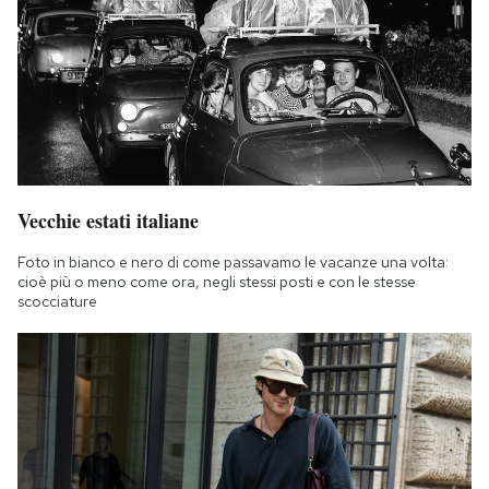
Vecchie estati italiane
Foto in bianco e nero di come passavamo le vacanze una volta:
cioè più o meno come ora, negli stessi posti e con le stesse
scocciature