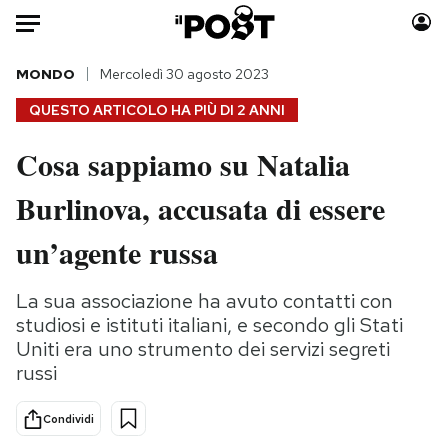
Auto
MONDO
Mercoledì 30 agosto 2023
QUESTO ARTICOLO HA PIÙ DI
2 ANNI
HOME
Cosa sappiamo su Natalia
Italia
Moda
Burlinova, accusata di essere
Mondo
Libri
Politica
Consumismi
un’agente russa
Tecnologia
Storie/Idee
Internet
Ok Boomer!
La sua associazione ha avuto contatti con
Scienza
Media
studiosi e istituti italiani, e secondo gli Stati
Cultura
Europa
Uniti era uno strumento dei servizi segreti
russi
Economia
Altrecose
Sport
Mondiali calcio 2026
Condividi