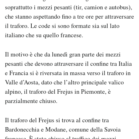
Notifiche mobile
soprattutto i mezzi pesanti (tir, camion e autobus),
Regala il Post
che stanno aspettando fino a tre ore per attraversare
Hai bisogno di aiuto?
il traforo. Le code si sono formate sia sul lato
Esci
italiano che su quello francese.
Il motivo è che da lunedì gran parte dei mezzi
pesanti che devono attraversare il confine tra Italia
e Francia si è riversata in massa verso il traforo in
Valle d’Aosta, dato che l’altro principale valico
alpino, il traforo del Frejus in Piemonte, è
parzialmente chiuso.
Il traforo del Frejus si trova al confine tra
Bardonecchia e Modane, comune della Savoia
francese. È stato chiuso al traffico dei mezzi