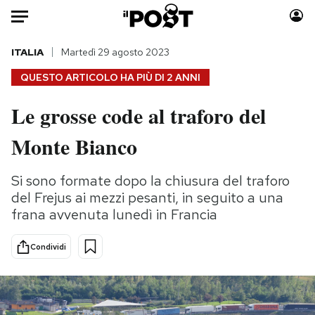
Auto
ITALIA
Martedì 29 agosto 2023
QUESTO ARTICOLO HA PIÙ DI
2 ANNI
HOME
Le grosse code al traforo del
Italia
Moda
Monte Bianco
Mondo
Libri
Politica
Consumismi
Si sono formate dopo la chiusura del traforo
Tecnologia
Storie/Idee
del Frejus ai mezzi pesanti, in seguito a una
Internet
Ok Boomer!
frana avvenuta lunedì in Francia
Scienza
Media
Cultura
Europa
Condividi
Economia
Altrecose
Sport
Mondiali calcio 2026