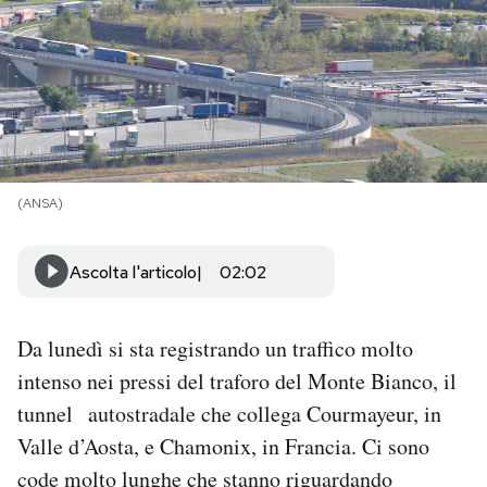
PODCAST
NEWSLETTER
I MIEI PREFERITI
(ANSA)
SHOP
Ascolta l'articolo
02:02
CALENDARIO
Da lunedì si sta registrando un traffico molto
intenso nei pressi del traforo del Monte Bianco, il
AREA PERSONALE
tunnel autostradale che collega Courmayeur, in
Valle d’Aosta, e Chamonix, in Francia. Ci sono
Area Personale
code molto lunghe che stanno riguardando
Newsletter