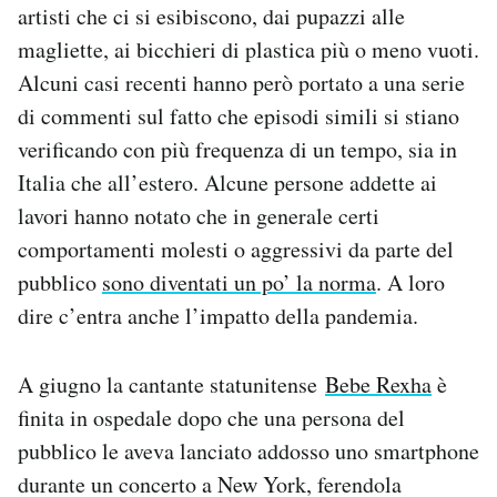
artisti che ci si esibiscono, dai pupazzi alle
Notifiche mobile
magliette, ai bicchieri di plastica più o meno vuoti.
Regala il Post
Hai bisogno di aiuto?
Alcuni casi recenti hanno però portato a una serie
Esci
di commenti sul fatto che episodi simili si stiano
verificando con più frequenza di un tempo, sia in
Italia che all’estero. Alcune persone addette ai
lavori hanno notato che in generale certi
comportamenti molesti o aggressivi da parte del
pubblico
sono diventati un po’ la norma
. A loro
dire c’entra anche l’impatto della pandemia.
A giugno la cantante statunitense
Bebe Rexha
è
finita in ospedale dopo che una persona del
pubblico le aveva lanciato addosso uno smartphone
durante un concerto a New York, ferendola