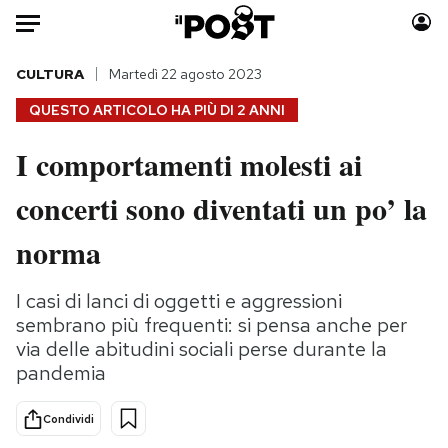
Auto
CULTURA
Martedì 22 agosto 2023
QUESTO ARTICOLO HA PIÙ DI
2 ANNI
HOME
I comportamenti molesti ai
Italia
Moda
concerti sono diventati un po’ la
Mondo
Libri
Politica
Consumismi
norma
Tecnologia
Storie/Idee
Internet
Ok Boomer!
I casi di lanci di oggetti e aggressioni
Scienza
Media
sembrano più frequenti: si pensa anche per
Cultura
Europa
via delle abitudini sociali perse durante la
pandemia
Economia
Altrecose
Sport
Mondiali calcio 2026
Condividi