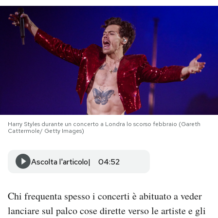
PODCAST
NEWSLETTER
I MIEI PREFERITI
SHOP
Harry Styles durante un concerto a Londra lo scorso febbraio (Gareth
Cattermole/ Getty Images)
CALENDARIO
Ascolta l'articolo
04:52
AREA PERSONALE
Chi frequenta spesso i concerti è abituato a veder
Area Personale
lanciare sul palco cose dirette verso le artiste e gli
Newsletter