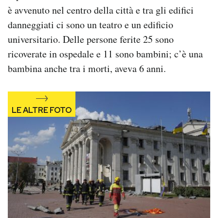
Notifiche mobile
è avvenuto nel centro della città e tra gli edifici
Regala il Post
danneggiati ci sono un teatro e un edificio
Hai bisogno di aiuto?
universitario. Delle persone ferite 25 sono
Esci
ricoverate in ospedale e 11 sono bambini; c’è una
bambina anche tra i morti, aveva 6 anni.