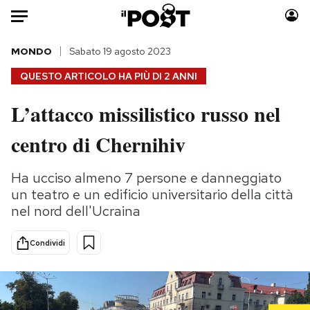
Auto
MONDO
Sabato 19 agosto 2023
QUESTO ARTICOLO HA PIÙ DI
2 ANNI
HOME
L’attacco missilistico russo nel
Italia
Moda
centro di Chernihiv
Mondo
Libri
Politica
Consumismi
Ha ucciso almeno 7 persone e danneggiato
Tecnologia
Storie/Idee
un teatro e un edificio universitario della città
Internet
Ok Boomer!
nel nord dell'Ucraina
Scienza
Media
Cultura
Europa
Condividi
Economia
Altrecose
Sport
Mondiali calcio 2026