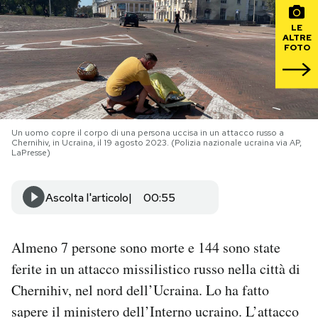
LE
PODCAST
ALTRE
FOTO
NEWSLETTER
I MIEI PREFERITI
Un uomo copre il corpo di una persona uccisa in un attacco russo a
Chernihiv, in Ucraina, il 19 agosto 2023. (Polizia nazionale ucraina via AP,
LaPresse)
SHOP
Ascolta l'articolo
00:55
CALENDARIO
Almeno 7 persone sono morte e 144 sono state
AREA PERSONALE
ferite in un attacco missilistico russo nella città di
Chernihiv, nel nord dell’Ucraina. Lo ha fatto
Area Personale
sapere il ministero dell’Interno ucraino. L’attacco
Newsletter