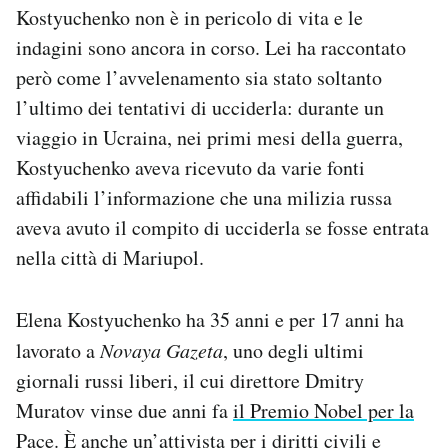
Kostyuchenko non è in pericolo di vita e le
Notifiche mobile
Regala il Post
indagini sono ancora in corso. Lei ha raccontato
Hai bisogno di aiuto?
però come l’avvelenamento sia stato soltanto
Esci
l’ultimo dei tentativi di ucciderla: durante un
viaggio in Ucraina, nei primi mesi della guerra,
Kostyuchenko aveva ricevuto da varie fonti
affidabili l’informazione che una milizia russa
aveva avuto il compito di ucciderla se fosse entrata
nella città di Mariupol.
Elena Kostyuchenko ha 35 anni e per 17 anni ha
lavorato a
Novaya Gazeta
, uno degli ultimi
giornali russi liberi, il cui direttore Dmitry
Muratov vinse due anni fa
il Premio Nobel per la
Pace
. È anche un’attivista per i diritti civili e