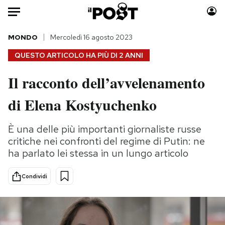
Auto
MONDO
Mercoledì 16 agosto 2023
QUESTO ARTICOLO HA PIÙ DI
2 ANNI
HOME
Il racconto dell’avvelenamento
Italia
Moda
di Elena Kostyuchenko
Mondo
Libri
Politica
Consumismi
È una delle più importanti giornaliste russe
Tecnologia
Storie/Idee
critiche nei confronti del regime di Putin: ne
Internet
Ok Boomer!
ha parlato lei stessa in un lungo articolo
Scienza
Media
Cultura
Europa
Condividi
Economia
Altrecose
Sport
Mondiali calcio 2026