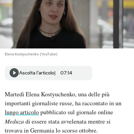
PODCAST
NEWSLETTER
I MIEI PREFERITI
Elena Kostyuchenko (YouTube)
SHOP
Ascolta l'articolo
07:14
CALENDARIO
Martedì Elena Kostyuchenko, una delle più
importanti giornaliste russe, ha raccontato in un
AREA PERSONALE
lungo articolo
pubblicato sul giornale online
Meduza
di essere stata avvelenata mentre si
Area Personale
trovava in Germania lo scorso ottobre.
Newsletter