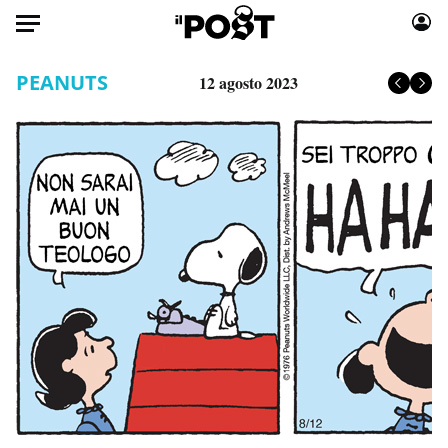
Auto
PEANUTS
12 agosto 2023
HOME
Italia
Moda
Mondo
Libri
Politica
Consumismi
Tecnologia
Storie/Idee
Internet
Ok Boomer!
Scienza
Media
Cultura
Europa
Economia
Altrecose
Sport
Mondiali calcio 2026