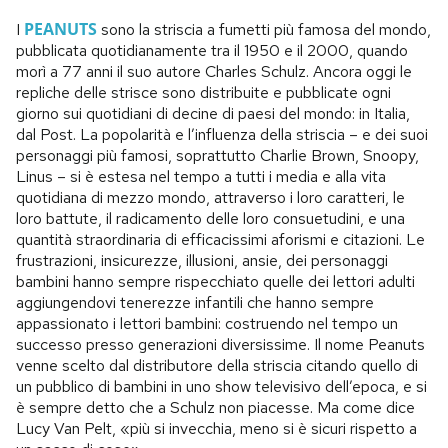
PEANUTS
I
sono la striscia a fumetti più famosa del mondo,
pubblicata quotidianamente tra il 1950 e il 2000, quando
morì a 77 anni il suo autore Charles Schulz. Ancora oggi le
repliche delle strisce sono distribuite e pubblicate ogni
giorno sui quotidiani di decine di paesi del mondo: in Italia,
dal Post. La popolarità e l’influenza della striscia – e dei suoi
personaggi più famosi, soprattutto Charlie Brown, Snoopy,
Linus – si è estesa nel tempo a tutti i media e alla vita
quotidiana di mezzo mondo, attraverso i loro caratteri, le
loro battute, il radicamento delle loro consuetudini, e una
quantità straordinaria di efficacissimi aforismi e citazioni. Le
frustrazioni, insicurezze, illusioni, ansie, dei personaggi
bambini hanno sempre rispecchiato quelle dei lettori adulti
aggiungendovi tenerezze infantili che hanno sempre
appassionato i lettori bambini: costruendo nel tempo un
successo presso generazioni diversissime. Il nome Peanuts
venne scelto dal distributore della striscia citando quello di
un pubblico di bambini in uno show televisivo dell’epoca, e si
è sempre detto che a Schulz non piacesse. Ma come dice
Lucy Van Pelt, «più si invecchia, meno si è sicuri rispetto a