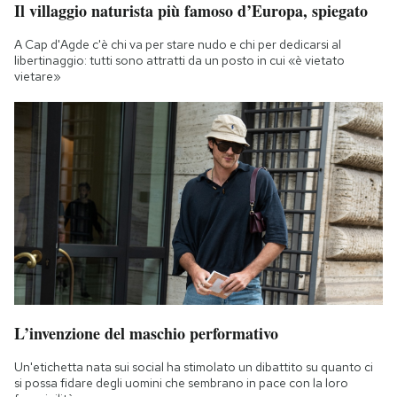
Il villaggio naturista più famoso d’Europa, spiegato
Notifiche mobile
Regala il Post
A Cap d'Agde c'è chi va per stare nudo e chi per dedicarsi al
Hai bisogno di aiuto?
libertinaggio: tutti sono attratti da un posto in cui «è vietato
vietare»
Esci
L’invenzione del maschio performativo
Un'etichetta nata sui social ha stimolato un dibattito su quanto ci
si possa fidare degli uomini che sembrano in pace con la loro