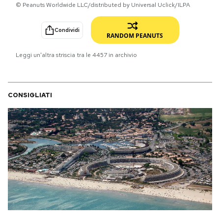
© Peanuts Worldwide LLC/distributed by Universal Uclick/ILPA
PODCAST
Condividi
RANDOM PEANUTS
NEWSLETTER
Leggi un'altra striscia tra le
4457
in archivio
I MIEI PREFERITI
CONSIGLIATI
SHOP
CALENDARIO
AREA PERSONALE
Area Personale
Newsletter