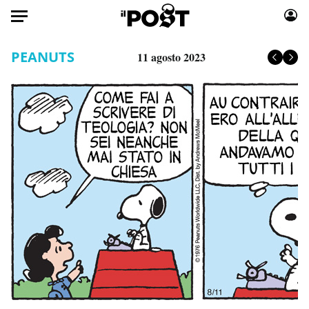
Auto
PEANUTS
11 agosto 2023
HOME
Italia
Moda
Mondo
Libri
Politica
Consumismi
Tecnologia
Storie/Idee
Internet
Ok Boomer!
Scienza
Media
Cultura
Europa
Economia
Altrecose
Sport
Mondiali calcio 2026