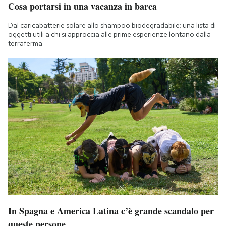
Cosa portarsi in una vacanza in barca
Notifiche mobile
Regala il Post
Dal caricabatterie solare allo shampoo biodegradabile: una lista di
Hai bisogno di aiuto?
oggetti utili a chi si approccia alle prime esperienze lontano dalla
terraferma
Esci
In Spagna e America Latina c’è grande scandalo per
queste persone