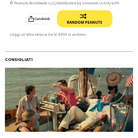
© Peanuts Worldwide LLC/distributed by Universal Uclick/ILPA
PODCAST
Condividi
RANDOM PEANUTS
NEWSLETTER
Leggi un'altra striscia tra le
4455
in archivio
I MIEI PREFERITI
CONSIGLIATI
SHOP
CALENDARIO
AREA PERSONALE
Area Personale
Newsletter