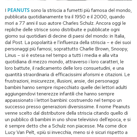
PEANUTS
I
sono la striscia a fumetti più famosa del mondo,
pubblicata quotidianamente tra il 1950 e il 2000, quando
morì a 77 anni il suo autore Charles Schulz. Ancora oggi le
repliche delle strisce sono distribuite e pubblicate ogni
giorno sui quotidiani di decine di paesi del mondo: in Italia,
dal Post. La popolarità e l’influenza della striscia – e dei suoi
personaggi più famosi, soprattutto Charlie Brown, Snoopy,
Linus – si è estesa nel tempo a tutti i media e alla vita
quotidiana di mezzo mondo, attraverso i loro caratteri, le
loro battute, il radicamento delle loro consuetudini, e una
quantità straordinaria di efficacissimi aforismi e citazioni. Le
frustrazioni, insicurezze, illusioni, ansie, dei personaggi
bambini hanno sempre rispecchiato quelle dei lettori adulti
aggiungendovi tenerezze infantili che hanno sempre
appassionato i lettori bambini: costruendo nel tempo un
successo presso generazioni diversissime. Il nome Peanuts
venne scelto dal distributore della striscia citando quello di
un pubblico di bambini in uno show televisivo dell’epoca, e si
è sempre detto che a Schulz non piacesse. Ma come dice
Lucy Van Pelt, «più si invecchia, meno si è sicuri rispetto a