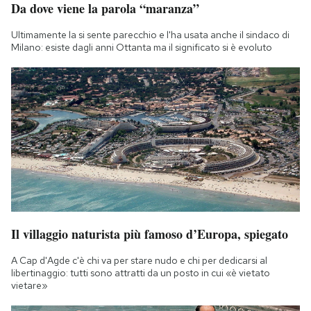
Da dove viene la parola “maranza”
Notifiche mobile
Regala il Post
Ultimamente la si sente parecchio e l'ha usata anche il sindaco di
Hai bisogno di aiuto?
Milano: esiste dagli anni Ottanta ma il significato si è evoluto
Esci
Il villaggio naturista più famoso d’Europa, spiegato
A Cap d'Agde c'è chi va per stare nudo e chi per dedicarsi al
libertinaggio: tutti sono attratti da un posto in cui «è vietato
vietare»