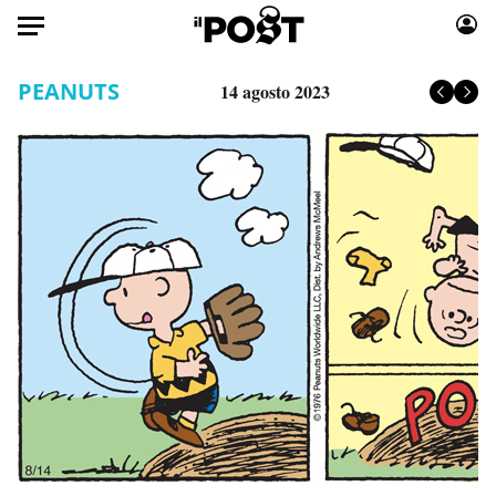
Auto
PEANUTS
14 agosto 2023
HOME
Italia
Moda
Mondo
Libri
Politica
Consumismi
Tecnologia
Storie/Idee
Internet
Ok Boomer!
Scienza
Media
Cultura
Europa
Economia
Altrecose
Sport
Mondiali calcio 2026