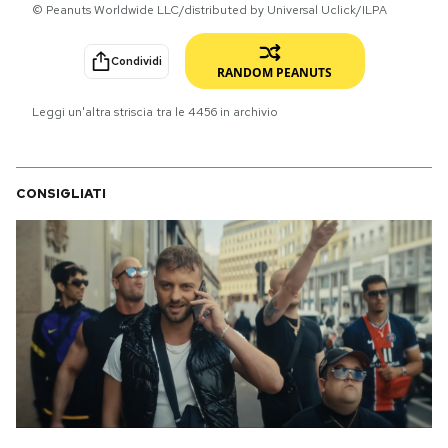
© Peanuts Worldwide LLC/distributed by Universal Uclick/ILPA
PODCAST
Condividi
RANDOM PEANUTS
NEWSLETTER
Leggi un'altra striscia tra le
4456
in archivio
I MIEI PREFERITI
CONSIGLIATI
SHOP
CALENDARIO
AREA PERSONALE
Area Personale
Newsletter