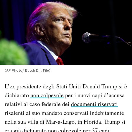
PODCAST
NEWSLETTER
I MIEI PREFERITI
SHOP
(AP Photo/ Butch Dill, File)
L’ex presidente degli Stati Uniti Donald Trump si è
CALENDARIO
dichiarato
non colpevole
per i nuovi capi d’accusa
relativi al caso federale dei
documenti riservati
AREA PERSONALE
risalenti al suo mandato conservati indebitamente
nella sua villa di Mar-a-Lago, in Florida. Trump si
Area Personale
Newsletter
era già dichiarato non colpevole per 37 capi