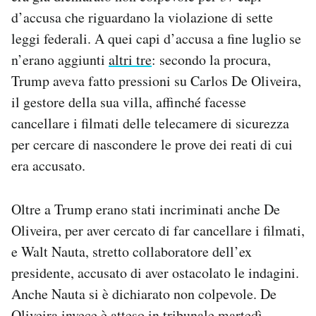
Notifiche mobile
d’accusa che riguardano la violazione di sette
Regala il Post
leggi federali. A quei capi d’accusa a fine luglio se
Hai bisogno di aiuto?
n’erano aggiunti
altri tre
: secondo la procura,
Esci
Trump aveva fatto pressioni su Carlos De Oliveira,
il gestore della sua villa, affinché facesse
cancellare i filmati delle telecamere di sicurezza
per cercare di nascondere le prove dei reati di cui
era accusato.
Oltre a Trump erano stati incriminati anche De
Oliveira, per aver cercato di far cancellare i filmati,
e Walt Nauta, stretto collaboratore dell’ex
presidente, accusato di aver ostacolato le indagini.
Anche Nauta si è dichiarato non colpevole. De
Oliveira invece è atteso in tribunale martedì