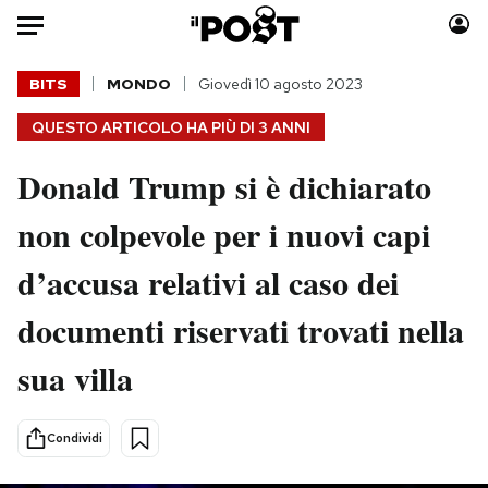
Auto
BITS
MONDO
Giovedì 10 agosto 2023
QUESTO ARTICOLO HA PIÙ DI
3 ANNI
HOME
Donald Trump si è dichiarato
Italia
Moda
Mondo
Libri
non colpevole per i nuovi capi
Politica
Consumismi
d’accusa relativi al caso dei
Tecnologia
Storie/Idee
Internet
Ok Boomer!
documenti riservati trovati nella
Scienza
Media
sua villa
Cultura
Europa
Economia
Altrecose
Sport
Mondiali calcio 2026
Condividi