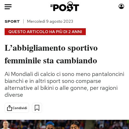
Auto
SPORT
Mercoledì 9 agosto 2023
QUESTO ARTICOLO HA PIÙ DI
2 ANNI
HOME
L’abbigliamento sportivo
Italia
Moda
femminile sta cambiando
Mondo
Libri
Politica
Consumismi
Ai Mondiali di calcio ci sono meno pantaloncini
Tecnologia
Storie/Idee
bianchi e in altri sport sono comparse
Internet
Ok Boomer!
alternative al bikini o alle gonne, per ragioni
Scienza
Media
diverse
Cultura
Europa
Economia
Altrecose
Condividi
Sport
Mondiali calcio 2026