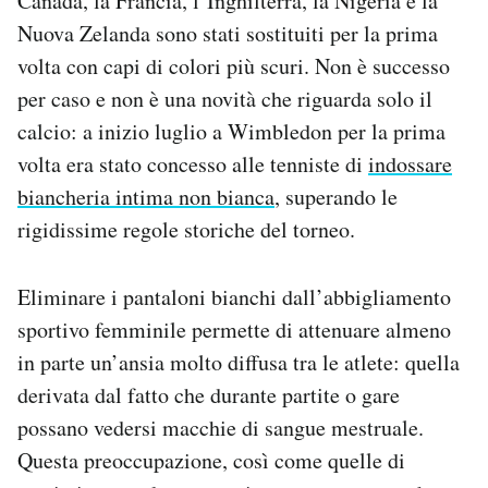
Canada, la Francia, l’Inghilterra, la Nigeria e la
Notifiche mobile
Nuova Zelanda sono stati sostituiti per la prima
Regala il Post
volta con capi di colori più scuri. Non è successo
Hai bisogno di aiuto?
per caso e non è una novità che riguarda solo il
Esci
calcio: a inizio luglio a Wimbledon per la prima
volta era stato concesso alle tenniste di
indossare
biancheria intima non bianca
, superando le
rigidissime regole storiche del torneo.
Eliminare i pantaloni bianchi dall’abbigliamento
sportivo femminile permette di attenuare almeno
in parte un’ansia molto diffusa tra le atlete: quella
derivata dal fatto che durante partite o gare
possano vedersi macchie di sangue mestruale.
Questa preoccupazione, così come quelle di