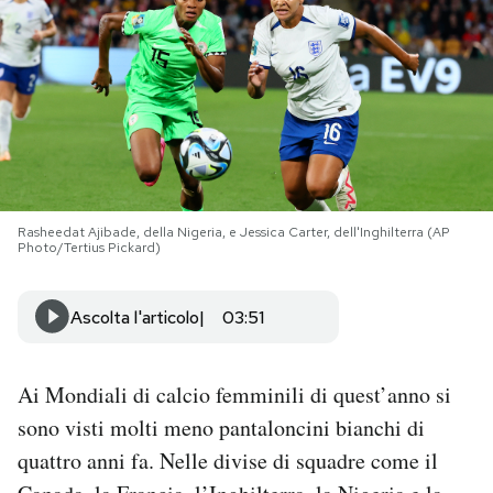
PODCAST
NEWSLETTER
I MIEI PREFERITI
Rasheedat Ajibade, della Nigeria, e Jessica Carter, dell'Inghilterra (AP
Photo/Tertius Pickard)
SHOP
Ascolta l'articolo
03:51
CALENDARIO
Ai Mondiali di calcio femminili di quest’anno si
AREA PERSONALE
sono visti molti meno pantaloncini bianchi di
Area Personale
quattro anni fa. Nelle divise di squadre come il
Newsletter