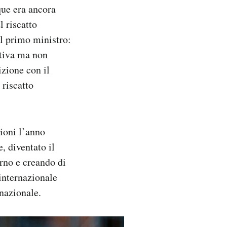
que era ancora
l riscatto
il primo ministro:
ativa ma non
izione con il
 riscatto
ioni l’anno
, diventato il
erno e creando di
 internazionale
 nazionale.