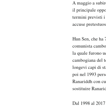
A maggio a subire
il principale opp
termini previsti 
accuse pretestuos
Hun Sen, che ha 
comunista cambogi
la quale furono u
cambogiana del te
longevi capi di s
poi nel 1993 pers
Ranariddh con cui
sostituire Ranari
Dal 1998 al 2017 