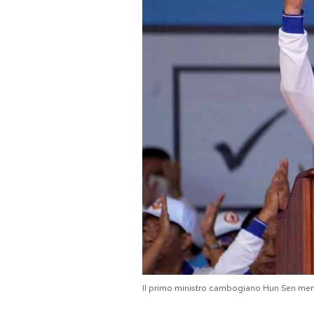
PODCAST
NEWSLETTER
I MIEI PREFERITI
SHOP
CALENDARIO
AREA PERSONALE
Area Personale
Il primo ministro cambogiano Hun Sen men
Newsletter