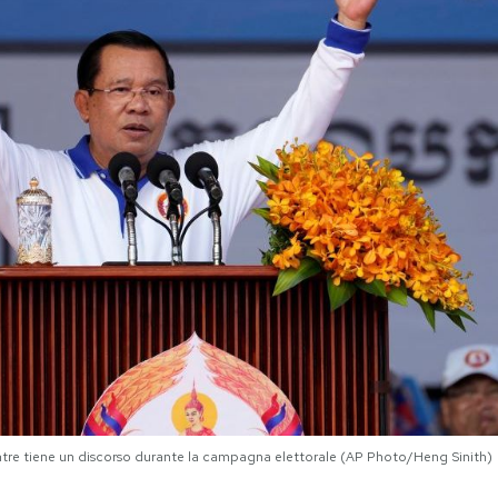
tre tiene un discorso durante la campagna elettorale (AP Photo/Heng Sinith)