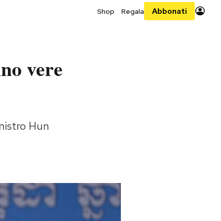
Abbonati
Shop
Regala
nno vere
ministro Hun