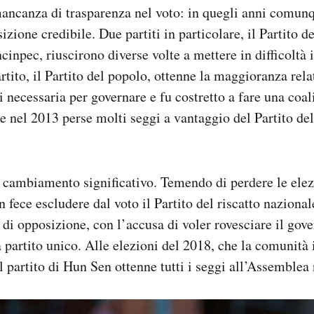
ancanza di trasparenza nel voto: in quegli anni comun
zione credibile. Due partiti in particolare, il Partito de
cinpec, riuscirono diverse volte a mettere in difficoltà 
artito, il Partito del popolo, ottenne la maggioranza rel
i necessaria per governare e fu costretto a fare una coal
 nel 2013 perse molti seggi a vantaggio del Partito del
 cambiamento significativo. Temendo di perdere le elez
fece escludere dal voto il Partito del riscatto nazionale
o di opposizione, con l’accusa di voler rovesciare il gov
a partito unico. Alle elezioni del 2018, che la comunità
il partito di Hun Sen ottenne tutti i seggi all’Assemblea