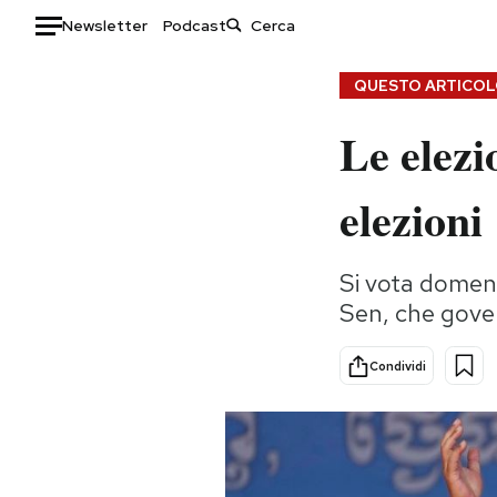
Newsletter
Podcast
Auto
QUESTO ARTICOLO
Le elez
HOME
Italia
Moda
elezioni
Mondo
Libri
Politica
Consumismi
Si vota domenic
Tecnologia
Storie/Idee
Sen, che gover
Internet
Ok Boomer!
Scienza
Media
Condividi
Cultura
Europa
Economia
Altrecose
Sport
Mondiali calcio 2026