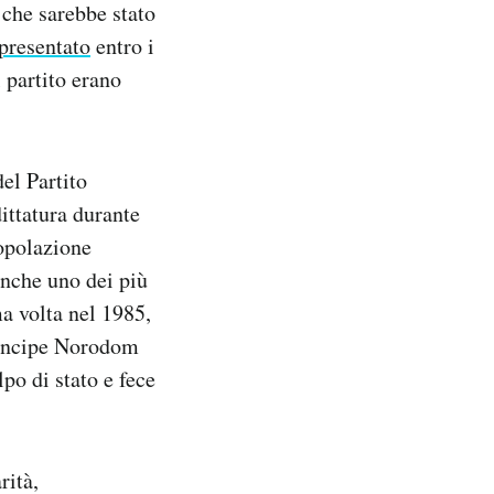
 che sarebbe stato
presentato
entro i
 partito erano
del Partito
ittatura durante
popolazione
anche uno dei più
ma volta nel 1985,
principe Norodom
po di stato e fece
rità,