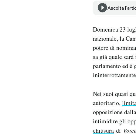
Notifiche mobile
Ascolta l'arti
Regala il Post
Hai bisogno di aiuto?
Domenica 23 lugl
Esci
nazionale, la Cam
potere di nominar
sa già quale sarà 
parlamento ed è g
ininterrottamente
Nei suoi quasi q
autoritario,
limit
opposizione dalla
intimidire gli op
chiusura
di
Voic