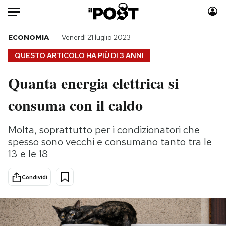
Auto
ECONOMIA
Venerdì 21 luglio 2023
QUESTO ARTICOLO HA PIÙ DI
3 ANNI
HOME
Quanta energia elettrica si
Italia
Moda
consuma con il caldo
Mondo
Libri
Politica
Consumismi
Molta, soprattutto per i condizionatori che
Tecnologia
Storie/Idee
spesso sono vecchi e consumano tanto tra le
Internet
Ok Boomer!
13 e le 18
Scienza
Media
Cultura
Europa
Condividi
Economia
Altrecose
Sport
Mondiali calcio 2026