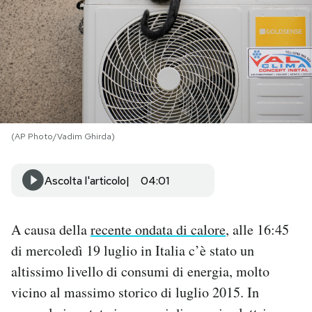
PODCAST
NEWSLETTER
I MIEI PREFERITI
(AP Photo/Vadim Ghirda)
SHOP
Ascolta l'articolo
04:01
CALENDARIO
A causa della
recente ondata di calore
, alle 16:45
di mercoledì 19 luglio in Italia c’è stato un
AREA PERSONALE
altissimo livello di consumi di energia, molto
Area Personale
vicino al massimo storico di luglio 2015. In
Newsletter