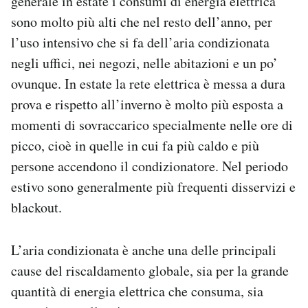
generale in estate i consumi di energia elettrica
Notifiche mobile
sono molto più alti che nel resto dell’anno, per
Regala il Post
l’uso intensivo che si fa dell’aria condizionata
Hai bisogno di aiuto?
negli uffici, nei negozi, nelle abitazioni e un po’
Esci
ovunque. In estate la rete elettrica è messa a dura
prova e rispetto all’inverno è molto più esposta a
momenti di sovraccarico specialmente nelle ore di
picco, cioè in quelle in cui fa più caldo e più
persone accendono il condizionatore. Nel periodo
estivo sono generalmente più frequenti disservizi e
blackout.
L’aria condizionata è anche una delle principali
cause del riscaldamento globale, sia per la grande
quantità di energia elettrica che consuma, sia