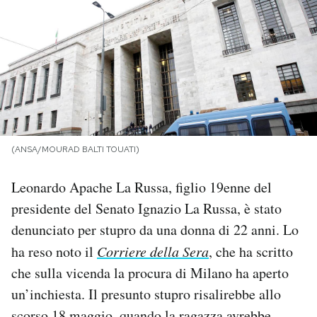
PODCAST
NEWSLETTER
I MIEI PREFERITI
(ANSA/MOURAD BALTI TOUATI)
SHOP
Leonardo Apache La Russa, figlio 19enne del
presidente del Senato Ignazio La Russa, è stato
CALENDARIO
denunciato per stupro da una donna di 22 anni. Lo
ha reso noto il
Corriere della Sera
, che ha scritto
AREA PERSONALE
che sulla vicenda la procura di Milano ha aperto
un’inchiesta. Il presunto stupro risalirebbe allo
Area Personale
Newsletter
scorso 18 maggio, quando la ragazza avrebbe