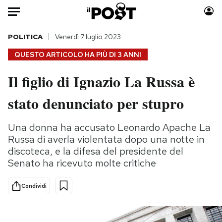
Auto
POLITICA
Venerdì 7 luglio 2023
QUESTO ARTICOLO HA PIÙ DI
3 ANNI
HOME
Il figlio di Ignazio La Russa è
Italia
Moda
stato denunciato per stupro
Mondo
Libri
Politica
Consumismi
Una donna ha accusato Leonardo Apache La
Tecnologia
Storie/Idee
Russa di averla violentata dopo una notte in
Internet
Ok Boomer!
discoteca, e la difesa del presidente del
Scienza
Media
Senato ha ricevuto molte critiche
Cultura
Europa
Economia
Altrecose
Condividi
Sport
Mondiali calcio 2026