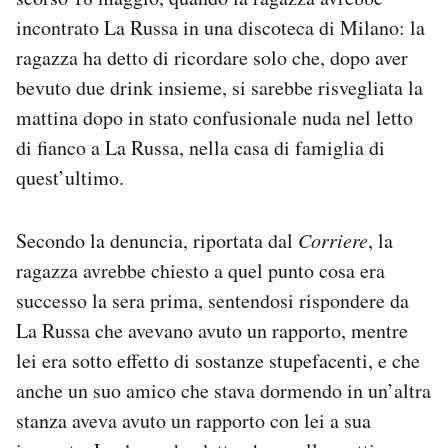
Notifiche mobile
incontrato La Russa in una discoteca di Milano: la
Regala il Post
ragazza ha detto di ricordare solo che, dopo aver
Hai bisogno di aiuto?
bevuto due drink insieme, si sarebbe risvegliata la
Esci
mattina dopo in stato confusionale nuda nel letto
di fianco a La Russa, nella casa di famiglia di
quest’ultimo.
Secondo la denuncia, riportata dal
Corriere
, la
ragazza avrebbe chiesto a quel punto cosa era
successo la sera prima, sentendosi rispondere da
La Russa che avevano avuto un rapporto, mentre
lei era sotto effetto di sostanze stupefacenti, e che
anche un suo amico che stava dormendo in un’altra
stanza aveva avuto un rapporto con lei a sua