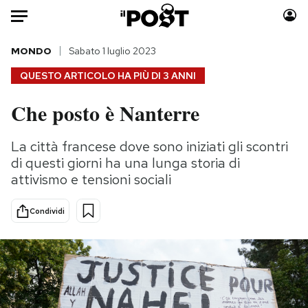
Auto
MONDO
Sabato 1 luglio 2023
QUESTO ARTICOLO HA PIÙ DI
3 ANNI
HOME
Che posto è Nanterre
Italia
Moda
Mondo
Libri
La città francese dove sono iniziati gli scontri
Politica
Consumismi
di questi giorni ha una lunga storia di
Tecnologia
Storie/Idee
attivismo e tensioni sociali
Internet
Ok Boomer!
Condividi
Scienza
Media
Cultura
Europa
Economia
Altrecose
Sport
Mondiali calcio 2026