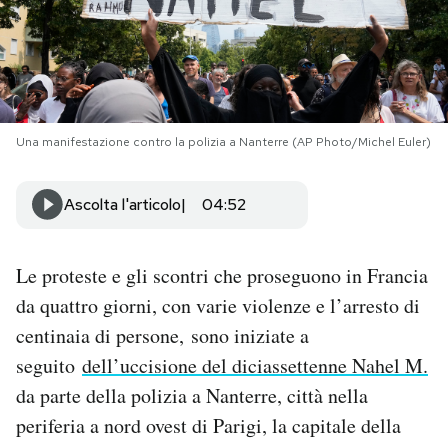
PODCAST
NEWSLETTER
Una manifestazione contro la polizia a Nanterre (AP Photo/Michel Euler)
I MIEI PREFERITI
Ascolta l'articolo
04:52
SHOP
Le proteste e gli scontri che proseguono in Francia
da quattro giorni, con varie violenze e l’arresto di
CALENDARIO
centinaia di persone, sono iniziate a
seguito
dell’uccisione del diciassettenne Nahel M.
AREA PERSONALE
da parte della polizia a Nanterre, città nella
Area Personale
periferia a nord ovest di Parigi, la capitale della
Newsletter