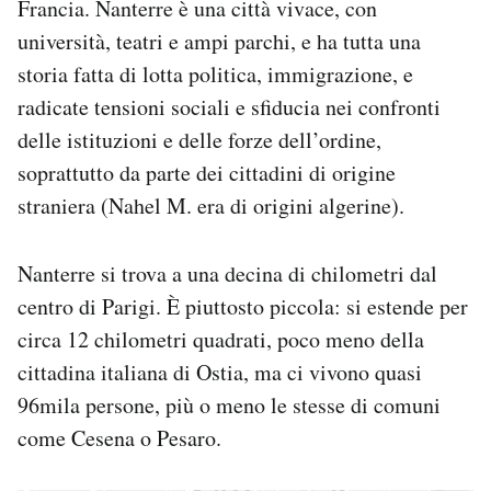
Francia. Nanterre è una città vivace, con
Notifiche mobile
università, teatri e ampi parchi, e ha tutta una
Regala il Post
storia fatta di lotta politica, immigrazione, e
Hai bisogno di aiuto?
radicate tensioni sociali e sfiducia nei confronti
Esci
delle istituzioni e delle forze dell’ordine,
soprattutto da parte dei cittadini di origine
straniera (Nahel M. era di origini algerine).
Nanterre si trova a una decina di chilometri dal
centro di Parigi. È piuttosto piccola: si estende per
circa 12 chilometri quadrati, poco meno della
cittadina italiana di Ostia, ma ci vivono quasi
96mila persone, più o meno le stesse di comuni
come Cesena o Pesaro.