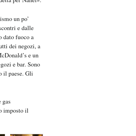
alismo un po’
scontri e dalle
to dato fuoco a
utti dei negozi, a
 McDonald’s e un
egozi e bar. Sono
o il paese. Gli
e gas
o imposto il