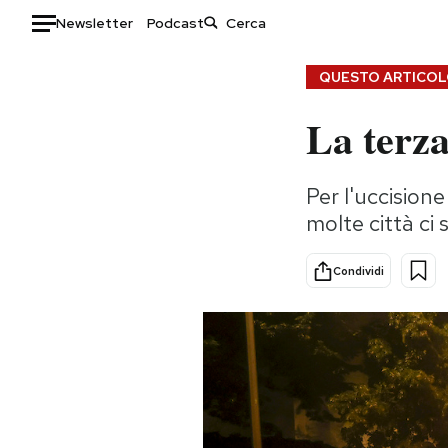
Newsletter
Podcast
Auto
QUESTO ARTICOLO
La terza
HOME
Italia
Moda
Per l'uccision
Mondo
Libri
molte città ci 
Politica
Consumismi
Tecnologia
Storie/Idee
Condividi
Internet
Ok Boomer!
Scienza
Media
Cultura
Europa
Economia
Altrecose
Sport
Mondiali calcio 2026