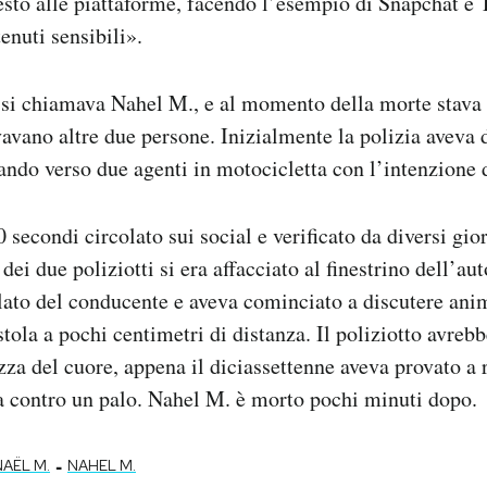
esto alle piattaforme, facendo l’esempio di Snapchat e 
enuti sensibili».
o si chiamava Nahel M., e al momento della morte stava
vavano altre due persone. Inizialmente la polizia aveva d
ando verso due agenti in motocicletta con l’intenzione di
secondi circolato sui social e verificato da diversi gio
dei due poliziotti si era affacciato al finestrino dell’a
lato del conducente e aveva cominciato a discutere an
tola a pochi centimetri di distanza. Il poliziotto avrebb
zza del cuore, appena il diciassettenne aveva provato a r
ta contro un palo. Nahel M. è morto pochi minuti dopo.
-
NAËL M.
NAHEL M.