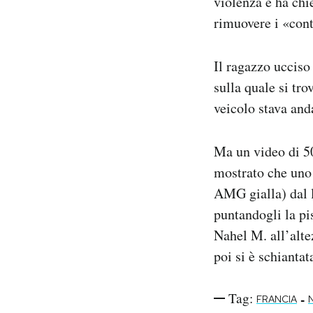
violenza e ha chi
rimuovere i «cont
Il ragazzo uccis
sulla quale si tro
veicolo stava and
Ma un video di 50 
mostrato che uno 
AMG gialla) dal 
puntandogli la pis
Nahel M. all’alte
poi si è schianta
Tag:
-
FRANCIA