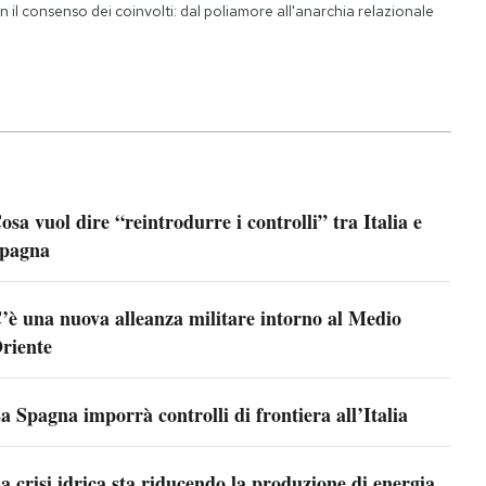
n il consenso dei coinvolti: dal poliamore all'anarchia relazionale
osa vuol dire “reintrodurre i controlli” tra Italia e
pagna
’è una nuova alleanza militare intorno al Medio
riente
a Spagna imporrà controlli di frontiera all’Italia
a crisi idrica sta riducendo la produzione di energia