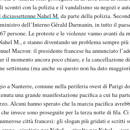
gli scontri con la polizia e il vandalismo su negozi e au
l diciassettenne Nahel M.
da parte della polizia. Second
 ministro dell’Interno Gérald Darmanin, in tutto il paes
7 persone. Le proteste e le violenze vanno avanti da m
Nahel M., e stanno diventando un problema sempre più s
uel Macron: il presidente francese ha annunciato l’ad
r il momento ancora poco chiare, e la cancellazione di
ne settimana (ma anche su questo non ha dato maggiori 
o a Nanterre, comune nella periferia ovest di Parigi d
è tenuta una grande manifestazione pacifica a cui ha part
zzo. Alcuni hanno sperato che la marcia pacifica avrebb
 che invece sono proseguite per la terza notte di fila. Ci
numerose città francesi: gli slogan più gridati e scritti 
, erano «giustizia per Nahel», «rivolta per Nahel», «ven