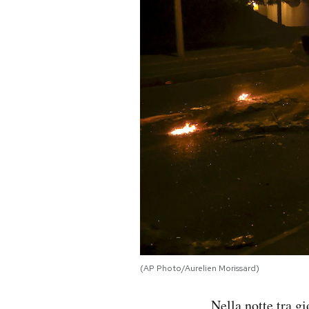
PODCAST
NEWSLETTER
I MIEI PREFERITI
SHOP
CALENDARIO
AREA PERSONALE
(AP Photo/Aurelien Morissard)
Area Personale
Newsletter
Nella notte tra gi