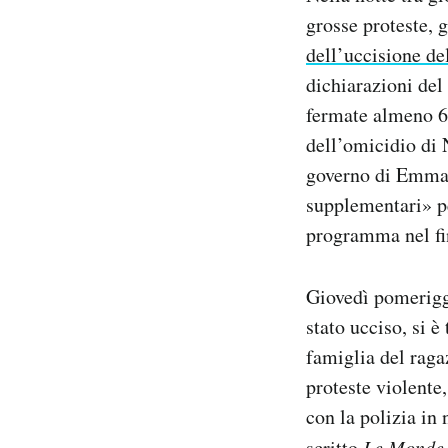
Notifiche mobile
grosse proteste, 
Regala il Post
dell’uccisione de
Hai bisogno di aiuto?
dichiarazioni del
Esci
fermate almeno 66
dell’omicidio di 
governo di Emman
supplementari» pe
programma nel fi
Giovedì pomeriggi
stato ucciso, si 
famiglia del raga
proteste violente,
con la polizia in 
scritto
Le Monde