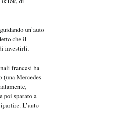
TikTok, di
 guidando un’auto
etto che il
 investirli.
rnali francesi ha
uto (una Mercedes
imatamente,
e poi sparato a
ipartire. L’auto