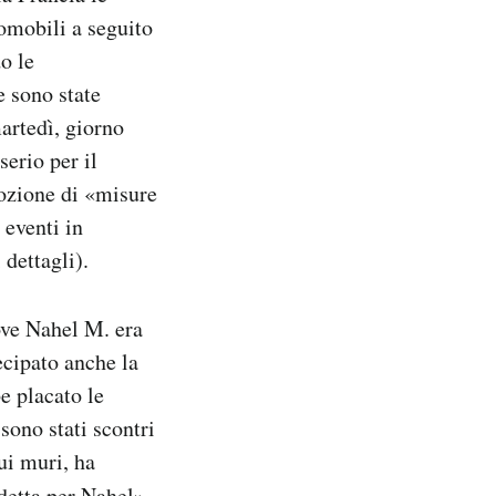
tomobili a seguito
o le
e sono state
artedì, giorno
erio per il
ozione di «misure
 eventi in
dettagli).
ove Nahel M. era
ecipato anche la
e placato le
 sono stati scontri
sui muri, ha
detta per Nahel».