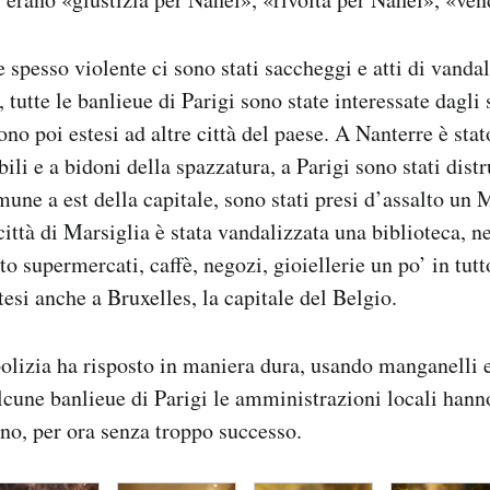
e spesso violente ci sono stati saccheggi e atti di vand
 tutte le banlieue di Parigi sono state interessate dagli 
ono poi estesi ad altre città del paese. A Nanterre è sta
li e a bidoni della spazzatura, a Parigi sono stati distr
une a est della capitale, sono stati presi d’assalto un
ittà di Marsiglia è stata vandalizzata una biblioteca, n
lto supermercati, caffè, negozi, gioiellerie un po’ in tutt
tesi anche a Bruxelles, la capitale del Belgio.
olizia ha risposto in maniera dura, usando manganelli 
lcune banlieue di Parigi le amministrazioni locali hann
no, per ora senza troppo successo.