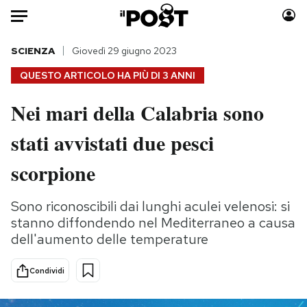
Auto
SCIENZA
Giovedì 29 giugno 2023
QUESTO ARTICOLO HA PIÙ DI
3 ANNI
HOME
Nei mari della Calabria sono
Italia
Moda
stati avvistati due pesci
Mondo
Libri
Politica
Consumismi
scorpione
Tecnologia
Storie/Idee
Internet
Ok Boomer!
Sono riconoscibili dai lunghi aculei velenosi: si
Scienza
Media
stanno diffondendo nel Mediterraneo a causa
Cultura
Europa
dell'aumento delle temperature
Economia
Altrecose
Condividi
Sport
Mondiali calcio 2026