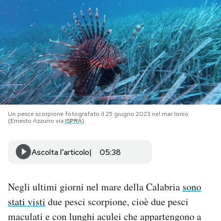
PODCAST
NEWSLETTER
I MIEI PREFERITI
Un pesce scorpione fotografato il 25 giugno 2023 nel mar Ionio
SHOP
(Ernesto Azzurro via
ISPRA
)
CALENDARIO
Ascolta l'articolo
05:38
AREA PERSONALE
Negli ultimi giorni nel mare della Calabria
sono
stati visti
due pesci scorpione, cioè due pesci
Area Personale
maculati e con lunghi aculei che appartengono a
Newsletter