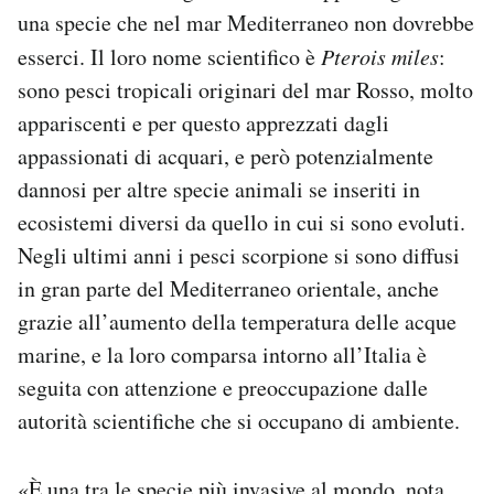
Notifiche mobile
una specie che nel mar Mediterraneo non dovrebbe
Regala il Post
esserci. Il loro nome scientifico è
Pterois miles
:
Hai bisogno di aiuto?
sono pesci tropicali originari del mar Rosso, molto
Esci
appariscenti e per questo apprezzati dagli
appassionati di acquari, e però potenzialmente
dannosi per altre specie animali se inseriti in
ecosistemi diversi da quello in cui si sono evoluti.
Negli ultimi anni i pesci scorpione si sono diffusi
in gran parte del Mediterraneo orientale, anche
grazie all’aumento della temperatura delle acque
marine, e la loro comparsa intorno all’Italia è
seguita con attenzione e preoccupazione dalle
autorità scientifiche che si occupano di ambiente.
«È una tra le specie più invasive al mondo, nota