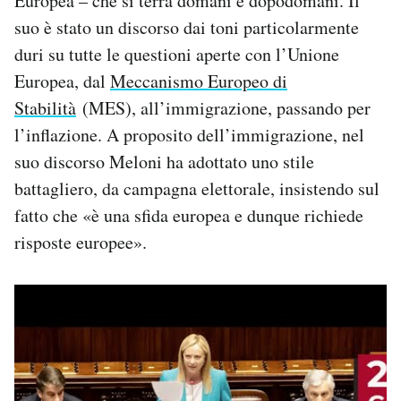
Europea – che si terrà domani e dopodomani. Il
Notifiche mobile
suo è stato un discorso dai toni particolarmente
Regala il Post
duri su tutte le questioni aperte con l’Unione
Hai bisogno di aiuto?
Europea, dal
Meccanismo Europeo di
Esci
Stabilità
(MES), all’immigrazione, passando per
l’inflazione. A proposito dell’immigrazione, nel
suo discorso Meloni ha adottato uno stile
battagliero, da campagna elettorale, insistendo sul
fatto che «è una sfida europea e dunque richiede
risposte europee».