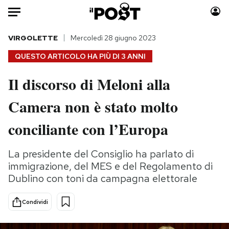
Auto
VIRGOLETTE
Mercoledì 28 giugno 2023
QUESTO ARTICOLO HA PIÙ DI
3 ANNI
HOME
Il discorso di Meloni alla
Italia
Moda
Camera non è stato molto
Mondo
Libri
Politica
Consumismi
conciliante con l’Europa
Tecnologia
Storie/Idee
Internet
Ok Boomer!
La presidente del Consiglio ha parlato di
Scienza
Media
immigrazione, del MES e del Regolamento di
Cultura
Europa
Dublino con toni da campagna elettorale
Economia
Altrecose
Condividi
Sport
Mondiali calcio 2026