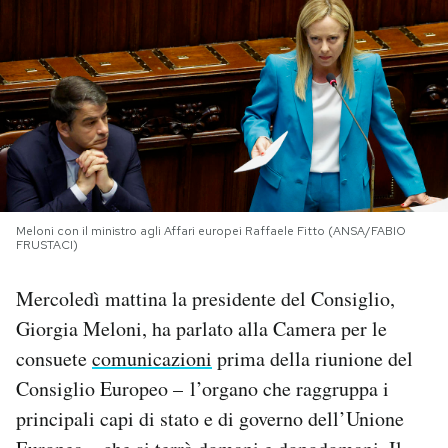
PODCAST
NEWSLETTER
I MIEI PREFERITI
Meloni con il ministro agli Affari europei Raffaele Fitto (ANSA/FABIO
SHOP
FRUSTACI)
Mercoledì mattina la presidente del Consiglio,
CALENDARIO
Giorgia Meloni, ha parlato alla Camera per le
consuete
comunicazioni
prima della riunione del
AREA PERSONALE
Consiglio Europeo – l’organo che raggruppa i
Area Personale
principali capi di stato e di governo dell’Unione
Newsletter