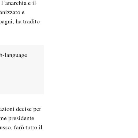
l’anarchia e il
anizzato e
pagni, ha tradito
sh-language
«azioni decise per
ome presidente
sso, farò tutto il