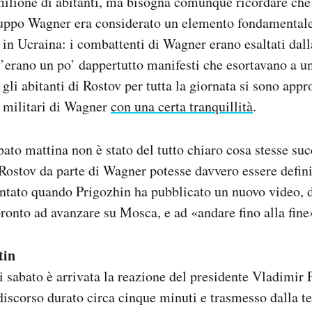
 milione di abitanti, ma bisogna comunque ricordare che
gruppo Wagner era considerato un elemento fondamentale
a in Ucraina: i combattenti di Wagner erano esaltati dal
 c’erano un po’ dappertutto manifesti che esortavano a un
li abitanti di Rostov per tutta la giornata si sono appro
i militari di Wagner
con una certa tranquillità
.
bato mattina non è stato del tutto chiaro cosa stesse su
Rostov da parte di Wagner potesse davvero essere defini
ntato quando Prigozhin ha pubblicato un nuovo video, d
pronto ad avanzare su Mosca, e ad «andare fino alla fine
tin
i sabato è arrivata la reazione del presidente Vladimir P
discorso durato circa cinque minuti e trasmesso dalla t