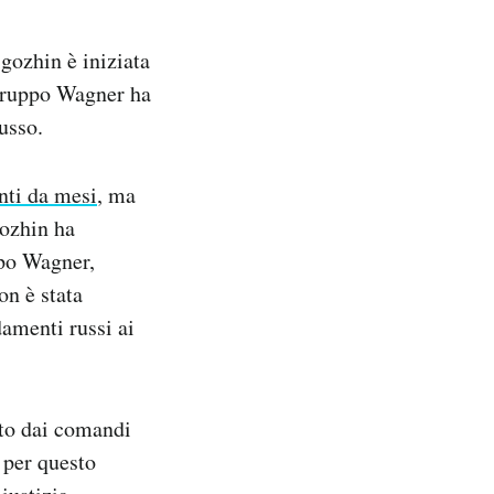
igozhin è iniziata
 gruppo Wagner ha
usso.
nti da mesi
, ma
gozhin ha
ppo Wagner,
n è stata
amenti russi ai
ato dai comandi
 per questo