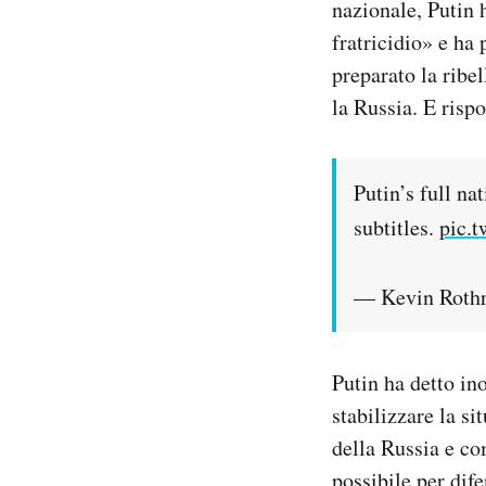
nazionale, Putin h
fratricidio» e ha
preparato la ribe
la Russia. E risp
Putin’s full n
subtitles.
pic.
— Kevin Roth
Putin ha detto ino
stabilizzare la s
della Russia e co
possibile per dife