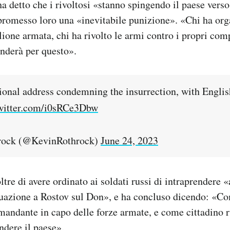
a detto che i rivoltosi «stanno spingendo il paese verso 
 promesso loro una «inevitabile punizione». «Chi ha org
llione armata, chi ha rivolto le armi contro i propri com
onderà per questo».
ational address condemning the insurrection, with Engli
twitter.com/i0sRCe3Dbw
rock (@KevinRothrock)
June 24, 2023
ltre di avere ordinato ai soldati russi di intraprendere 
ituazione a Rostov sul Don», e ha concluso dicendo: «C
mandante in capo delle forze armate, e come cittadino ru
ndere il paese».