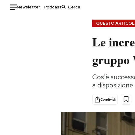
Newsletter
Podcast
Auto
QUESTO ARTICOLO
Le incre
HOME
Italia
Moda
gruppo
Mondo
Libri
Politica
Consumismi
Cos'è successo
Tecnologia
Storie/Idee
a disposizione
Internet
Ok Boomer!
Scienza
Media
Condividi
Cultura
Europa
Economia
Altrecose
Sport
Mondiali calcio 2026