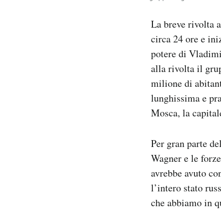
Notifiche mobile
Regala il Post
La breve rivolta
Hai bisogno di aiuto?
circa 24 ore e ini
Esci
potere di Vladimi
alla rivolta il g
milione di abitant
lunghissima e pra
Mosca, la capital
Per gran parte de
Wagner e le forze
avrebbe avuto con
l’intero stato rus
che abbiamo in 