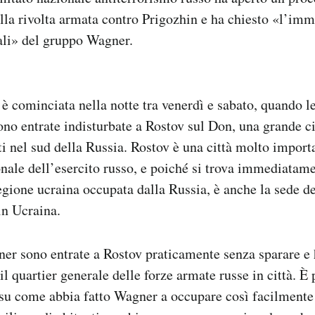
lla rivolta armata contro Prigozhin e ha chiesto «l’im
gali» del gruppo Wagner.
 è cominciata nella notte tra venerdì e sabato, quando l
o entrate indisturbate a Rostov sul Don, una grande cit
ti nel sud della Russia. Rostov è una città molto importa
le dell’esercito russo, e poiché si trova immediatamen
egione ucraina occupata dalla Russia, è anche la sede 
in Ucraina.
ner sono entrate a Rostov praticamente senza sparare e
 quartier generale delle forze armate russe in città. È 
su come abbia fatto Wagner a occupare così facilmente 