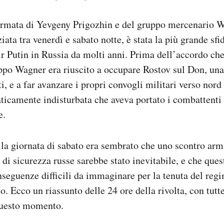
 armata di Yevgeny Prigozhin e del gruppo mercenario W
ziata tra venerdì e sabato notte, è stata la più grande sfi
r Putin in Russia da molti anni. Prima dell’accordo che
ruppo Wagner era riuscito a occupare Rostov sul Don, una 
i, e a far avanzare i propri convogli militari verso nor
ticamente indisturbata che aveva portato i combattenti
e.
lla giornata di sabato era sembrato che uno scontro arm
 di sicurezza russe sarebbe stato inevitabile, e che ques
seguenze difficili da immaginare per la tenuta del regi
so. Ecco un riassunto delle 24 ore della rivolta, con tutt
questo momento.