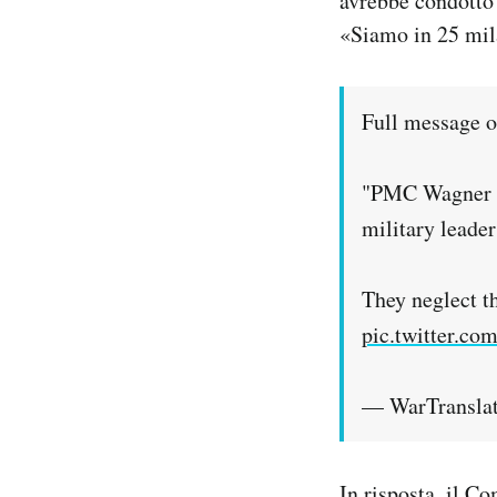
avrebbe condotto 
«Siamo in 25 mila
Full message o
"PMC Wagner C
military leade
They neglect th
pic.twitter.c
— WarTranslat
In risposta, il C