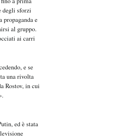
 fino a prima
 degli sforzi
la propaganda e
irsi al gruppo.
cciati ai carri
ccedendo, e se
ta una rivolta
a Rostov, in cui
».
utin, ed è stata
elevisione