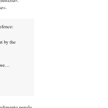
iustizia».
se».
efence:
t by the
d we…
ocedimento penale