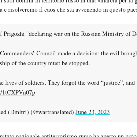
i suoi uomini in territorio russo in una «marcia per la g
 e risolveremo il caos che sta avvenendo in questo pae
f Prigozhi "declaring war on the Russian Ministry of D
ommanders’ Council made a decision: the evil brough
rship of the country must be stopped.
e lives of soldiers. They forgot the word “justice”, an
om/1tCXPVn07p
ed (Dmitri) (@wartranslated)
June 23, 2023
omitato nazionale antiterrorismo russo ha aperto un pr