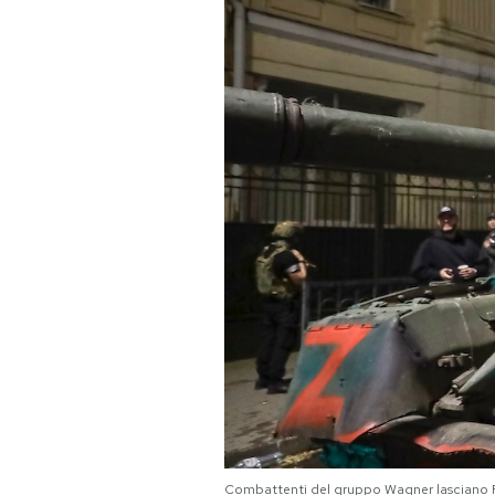
PODCAST
NEWSLETTER
I MIEI PREFERITI
SHOP
CALENDARIO
AREA PERSONALE
Area Personale
Newsletter
Combattenti del gruppo Wagner lasciano 